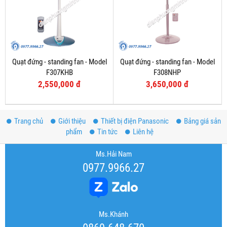
Quạt đứng - standing fan - Model
Quạt đứng - standing fan - Model
F307KHB
F308NHP
2,550,000 đ
3,650,000 đ
Trang chủ
Giới thiệu
Thiết bị điện Panasonic
Bảng giá sản
phẩm
Tin tức
Liên hệ
Ms.Hải Nam
0977.9966.27
Ms.Khánh