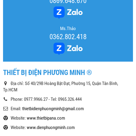
0869.648.670
Ms.Thảo
0362.802.418
THIẾT BỊ ĐIỆN PHƯƠNG MINH ®
Địa chỉ: Số 40/29B Hoàng Bật Đạt, Phường 15, Quận Tân Bình,
Tp.HCM
Phone: 0977.9966.27 - Tel: 0965.326.444
Email:
thietbidienphuongminh@gmail.com
Website:
www.thietbipana.com
Website:
www.dienphuongminh.com