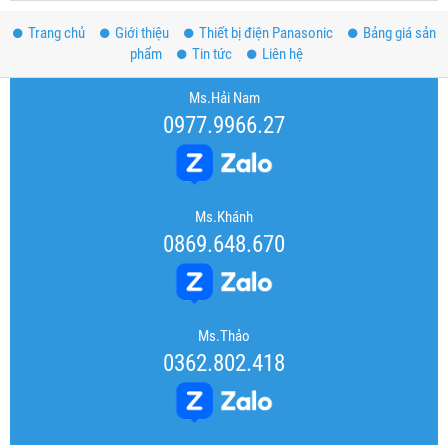
Trang chủ
Giới thiệu
Thiết bị điện Panasonic
Bảng giá sản
phẩm
Tin tức
Liên hệ
Ms.Hải Nam
0977.9966.27
Ms.Khánh
0869.648.670
Ms.Thảo
0362.802.418