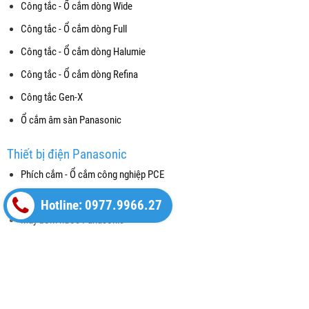
Công tắc - Ổ cắm dòng Wide
Công tắc - Ổ cắm dòng Full
Công tắc - Ổ cắm dòng Halumie
Công tắc - Ổ cắm dòng Refina
Công tắc Gen-X
Ổ cắm âm sàn Panasonic
Thiết bị điện Panasonic
Phích cắm - Ổ cắm công nghiệp PCE
Thiết bị đóng cắt (CB)
Hotline: 0977.9966.27
Máy bơm nước Panasonic
Chuông cửa màn hình và Nút chuông
Hộp âm và phụ kiện Nanoco
Thiết bị cảm ứng gắn trần - Báo cháy