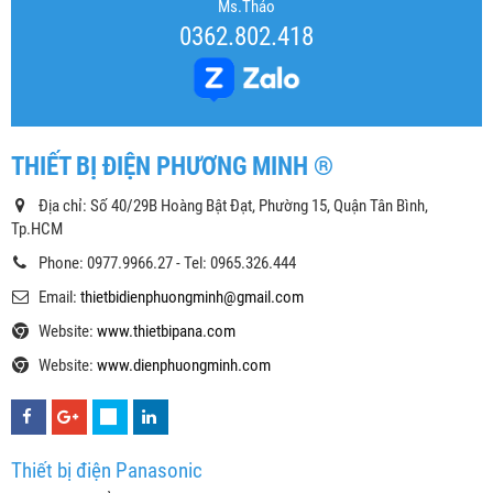
Ms.Thảo
0362.802.418
THIẾT BỊ ĐIỆN PHƯƠNG MINH ®
Địa chỉ: Số 40/29B Hoàng Bật Đạt, Phường 15, Quận Tân Bình,
Tp.HCM
Phone: 0977.9966.27 - Tel: 0965.326.444
Email:
thietbidienphuongminh@gmail.com
Website:
www.thietbipana.com
Website:
www.dienphuongminh.com
Thiết bị điện Panasonic