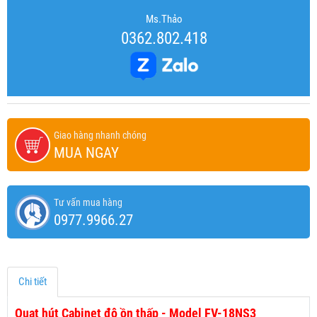
Ms.Thảo
0362.802.418
Giao hàng nhanh chóng
MUA NGAY
Tư vấn mua hàng
0977.9966.27
Chi tiết
Quạt hút Cabinet độ ồn thấp - Model FV-18NS3