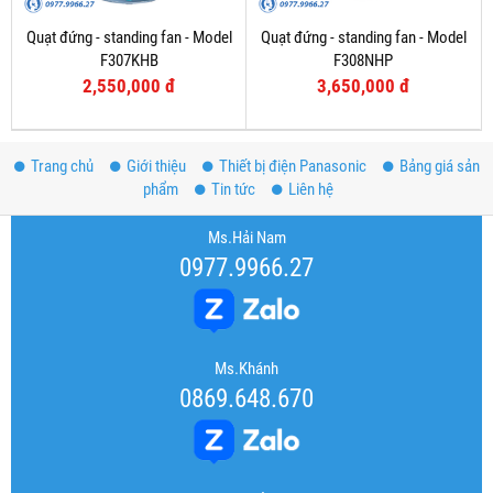
Quạt đứng - standing fan - Model
Quạt đứng - standing fan - Model
F307KHB
F308NHP
2,550,000 đ
3,650,000 đ
Trang chủ
Giới thiệu
Thiết bị điện Panasonic
Bảng giá sản
phẩm
Tin tức
Liên hệ
Ms.Hải Nam
0977.9966.27
Ms.Khánh
0869.648.670