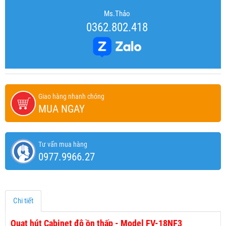
Ms.Thảo
0362.802.418
Giao hàng nhanh chóng
MUA NGAY
Tư vấn mua hàng
0977.9966.27
Chi tiết
Quạt hút Cabinet độ ồn thấp - Model FV-18NF3