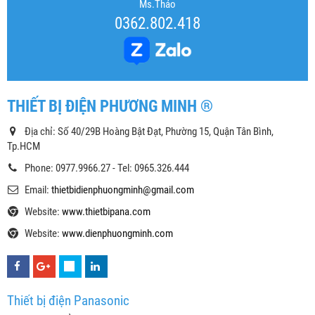
Ms.Thảo
0362.802.418
THIẾT BỊ ĐIỆN PHƯƠNG MINH ®
Địa chỉ: Số 40/29B Hoàng Bật Đạt, Phường 15, Quận Tân Bình,
Tp.HCM
Phone: 0977.9966.27 - Tel: 0965.326.444
Email:
thietbidienphuongminh@gmail.com
Website:
www.thietbipana.com
Website:
www.dienphuongminh.com
Thiết bị điện Panasonic