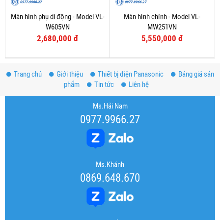
Màn hình phụ di động - Model VL-
Màn hình chính - Model VL-
W605VN
MW251VN
2,680,000 đ
5,550,000 đ
Trang chủ
Giới thiệu
Thiết bị điện Panasonic
Bảng giá sản
phẩm
Tin tức
Liên hệ
Ms.Hải Nam
0977.9966.27
Ms.Khánh
0869.648.670