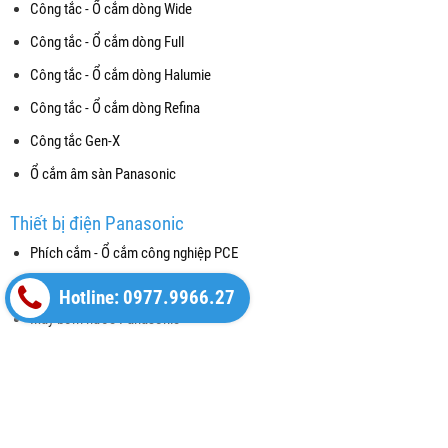
Công tắc - Ổ cắm dòng Wide
Công tắc - Ổ cắm dòng Full
Công tắc - Ổ cắm dòng Halumie
Công tắc - Ổ cắm dòng Refina
Công tắc Gen-X
Ổ cắm âm sàn Panasonic
Thiết bị điện Panasonic
Phích cắm - Ổ cắm công nghiệp PCE
Thiết bị đóng cắt (CB)
Hotline: 0977.9966.27
Máy bơm nước Panasonic
Chuông cửa màn hình và Nút chuông
Hộp âm và phụ kiện Nanoco
Thiết bị cảm ứng gắn trần - Báo cháy