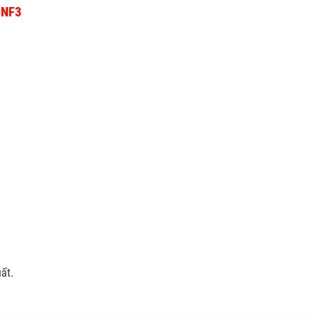
8NF3
ất.