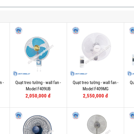
n -
Quạt treo tường - wall fan -
Quạt treo tường - wall fan -
Qu
Model F409UB
Model F409MG
2,050,000 đ
2,550,000 đ