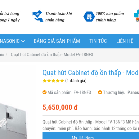
PANASONIC
BẢNG GIÁ SẢN PHẨM
TIN TỨC
LIÊN HỆ
nic
Quạt hút Cabinet độ ồn thấp - Model FV-18NF3
Quạt hút Cabinet độ ồn thấp - Mo
(
1 đánh giá
)
Mã sản phẩm:
FV-18NF3
Thương hiệu:
Panas
5,650,000 đ
Quạt hút Cabinet độ ồn thấp - Model FV-18NF3 Mã hàn
chuyển: miễn phí. Bảo hành: bảo hành 12 tháng do lỗi 
Ms.Hải Nam