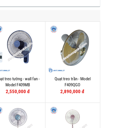
ạt treo tường - wall fan -
Quạt treo trần - Model
Model F409MB
F409QGO
2,550,000 đ
2,890,000 đ