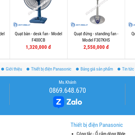
del
Quạt bàn - desk fan - Model
Quạt đứng - standing fan -
Qu
F400CB
Model F307KHS
1,320,000 đ
2,550,000 đ
Giới thiệu
Thiết bị điện Panasonic
Bảng giá sản phẩm
Tin tức
Ms.Khánh
0869.648.670
Thiết bị điện Panasonic
Công tắc - Ổ cắm dòng Wide