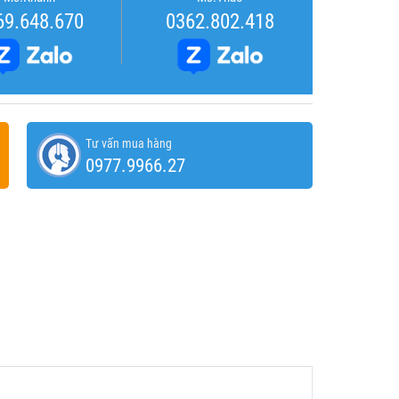
69.648.670
0362.802.418
Tư vấn mua hàng
0977.9966.27