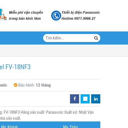
del FV-18NF3
onic
Bảo hành:
12 tháng
g: FV-18NF3 Hãng sản xuất: Panasonic Xuất xứ: Nhật Vận
nhà sản xuất.
Ms.Khánh
Ms.Thảo