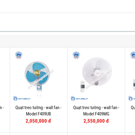
n -
Quạt treo tường - wall fan -
Quạt treo tường - wall fan -
Qu
Model F409UB
Model F409MG
2,050,000 đ
2,550,000 đ