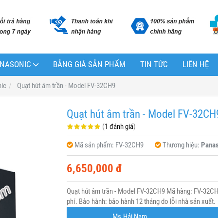
PANASONIC
BẢNG GIÁ SẢN PHẨM
TIN TỨC
LIÊN HỆ
nic
Quạt hút âm trần - Model FV-32CH9
Quạt hút âm trần - Model FV-32CH
(
1 đánh giá
)
Mã sản phẩm:
FV-32CH9
Thương hiệu:
Panas
6,650,000 đ
Quạt hút âm trần - Model FV-32CH9 Mã hàng: FV-32CH
phí. Bảo hành: bảo hành 12 tháng do lỗi nhà sản xuất.
Ms.Hải Nam