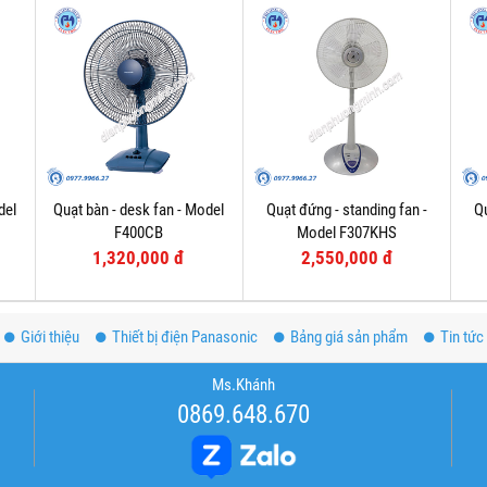
del
Quạt bàn - desk fan - Model
Quạt đứng - standing fan -
Qu
F400CB
Model F307KHS
1,320,000 đ
2,550,000 đ
Giới thiệu
Thiết bị điện Panasonic
Bảng giá sản phẩm
Tin tức
Ms.Khánh
0869.648.670