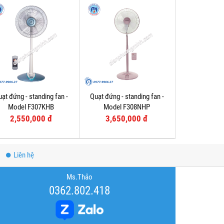
ạt đứng - standing fan -
Quạt đứng - standing fan -
Model F307KHB
Model F308NHP
2,550,000 đ
3,650,000 đ
Liên hệ
Ms.Thảo
0362.802.418