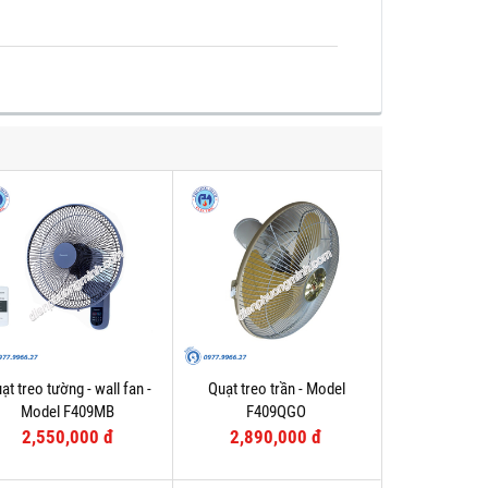
ạt treo tường - wall fan -
Quạt treo trần - Model
Model F409MB
F409QGO
2,550,000 đ
2,890,000 đ