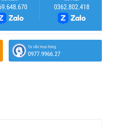
69.648.670
0362.802.418
Tư vấn mua hàng
0977.9966.27