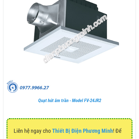
Quạt hút âm trần - Model FV-24JR2
Liên hệ ngay cho
Thiết Bị Điện Phương Minh
! Để