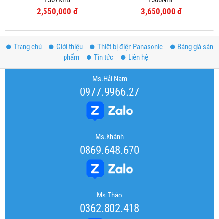
F307KHB
F308NHP
2,550,000 đ
3,650,000 đ
Trang chủ
Giới thiệu
Thiết bị điện Panasonic
Bảng giá sản
phẩm
Tin tức
Liên hệ
Ms.Hải Nam
0977.9966.27
Ms.Khánh
0869.648.670
Ms.Thảo
0362.802.418