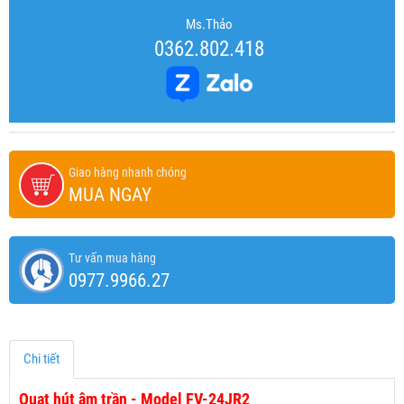
Ms.Thảo
0362.802.418
Giao hàng nhanh chóng
MUA NGAY
Tư vấn mua hàng
0977.9966.27
Chi tiết
Quạt hút âm trần - Model FV-24JR2