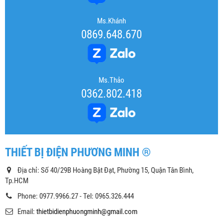
Ms.Khánh
0869.648.670
Ms.Thảo
0362.802.418
THIẾT BỊ ĐIỆN PHƯƠNG MINH ®
Địa chỉ: Số 40/29B Hoàng Bật Đạt, Phường 15, Quận Tân Bình,
Tp.HCM
Phone: 0977.9966.27 - Tel: 0965.326.444
Email:
thietbidienphuongminh@gmail.com