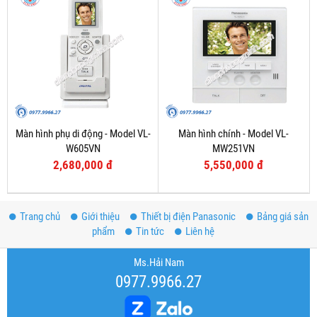
Màn hình phụ di động - Model VL-
Màn hình chính - Model VL-
W605VN
MW251VN
2,680,000 đ
5,550,000 đ
Trang chủ
Giới thiệu
Thiết bị điện Panasonic
Bảng giá sản
phẩm
Tin tức
Liên hệ
Ms.Hải Nam
0977.9966.27