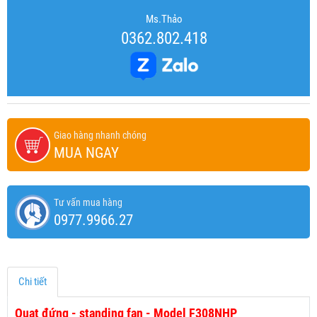
Ms.Thảo
0362.802.418
Giao hàng nhanh chóng
MUA NGAY
Tư vấn mua hàng
0977.9966.27
Chi tiết
Quạt đứng - standing fan - Model F308NHP