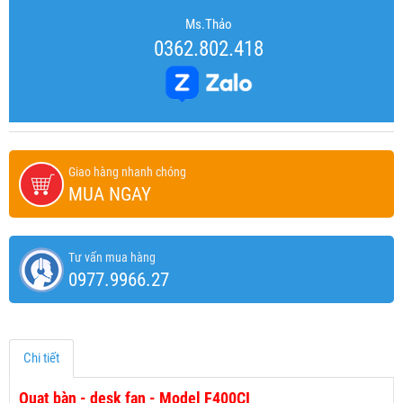
Ms.Thảo
0362.802.418
Giao hàng nhanh chóng
MUA NGAY
Tư vấn mua hàng
0977.9966.27
Chi tiết
Quạt bàn - desk fan - Model F400CI