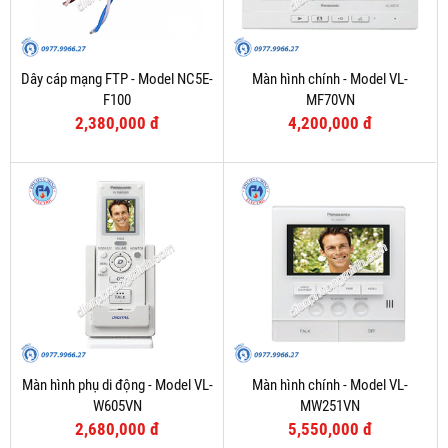
Dây cáp mạng FTP - Model NC5E-
Màn hình chính - Model VL-
F100
MF70VN
2,380,000 đ
4,200,000 đ
Màn hình phụ di động - Model VL-
Màn hình chính - Model VL-
W605VN
MW251VN
2,680,000 đ
5,550,000 đ