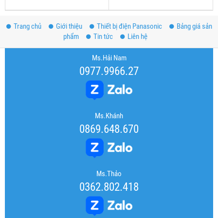
Trang chủ
Giới thiệu
Thiết bị điện Panasonic
Bảng giá sản
phẩm
Tin tức
Liên hệ
Ms.Hải Nam
0977.9966.27
Ms.Khánh
0869.648.670
Ms.Thảo
0362.802.418