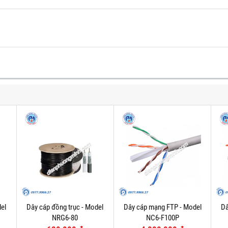
el
Dây cáp đồng trục - Model
Dây cáp mạng FTP - Model
Dâ
NRG6-80
NC6-F100P