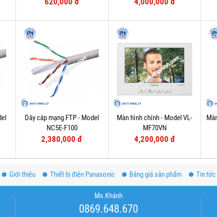
620,000 đ
4,000,000 đ
del
Dây cáp mạng FTP - Model
Màn hình chính - Model VL-
Màn
NC5E-F100
MF70VN
2,380,000 đ
4,200,000 đ
Giới thiệu
Thiết bị điện Panasonic
Bảng giá sản phẩm
Tin tức
Ms.Khánh
0869.648.670