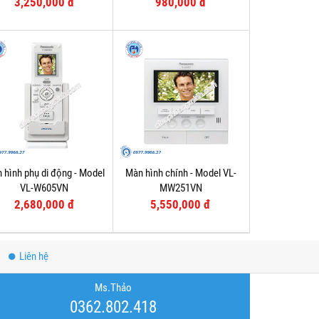
3,250,000 đ
980,000 đ
 hình phụ di động - Model
Màn hình chính - Model VL-
VL-W605VN
MW251VN
2,680,000 đ
5,550,000 đ
Liên hệ
Ms.Thảo
0362.802.418