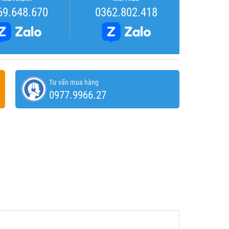
69.648.670
0362.802.418
Tư vấn mua hàng
0977.9966.27