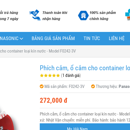
PANASONIC
BẢNG GIÁ SẢN PHẨM
TIN TỨC
LIÊN HỆ
cho container loại kín nước - Model F0242-3V
Phích cắm, ổ cắm cho container lo
(
1 đánh giá
)
Mã sản phẩm:
F0242-3V
Thương hiệu:
Panas
272,000 đ
Phích cắm, ổ cắm cho container loại kín nước - Mode
xứ: Nhật Vận chuyển: miễn phí. Bảo hành: bảo hành 12 
Ms.Hải Nam