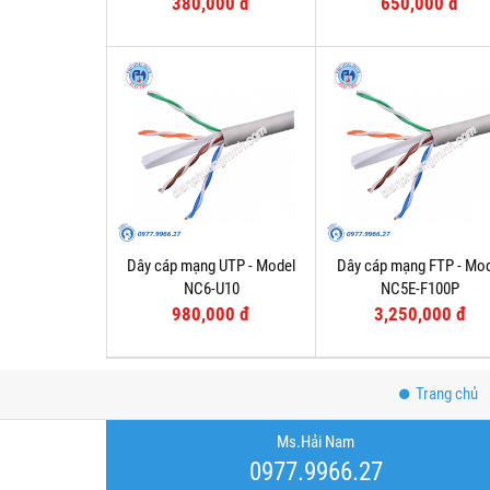
380,000 đ
650,000 đ
Dây cáp mạng UTP - Model
Dây cáp mạng FTP - Mo
NC6-U10
NC5E-F100P
980,000 đ
3,250,000 đ
Trang chủ
Ms.Hải Nam
0977.9966.27