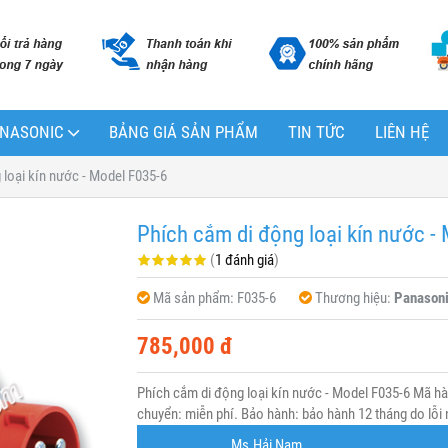
PANASONIC
BẢNG GIÁ SẢN PHẨM
TIN TỨC
LIÊN HỆ
 loại kín nước - Model F035-6
Phích cắm di động loại kín nước -
(
1 đánh giá
)
Mã sản phẩm:
F035-6
Thương hiệu:
Panason
785,000 đ
Phích cắm di động loại kín nước - Model F035-6 Mã h
chuyển: miễn phí. Bảo hành: bảo hành 12 tháng do lỗi 
Ms.Hải Nam