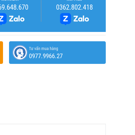
69.648.670
0362.802.418
Tư vấn mua hàng
0977.9966.27