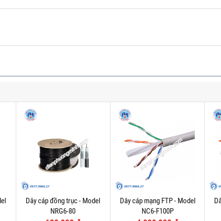
el
Dây cáp đồng trục - Model
Dây cáp mạng FTP - Model
Dâ
NRG6-80
NC6-F100P