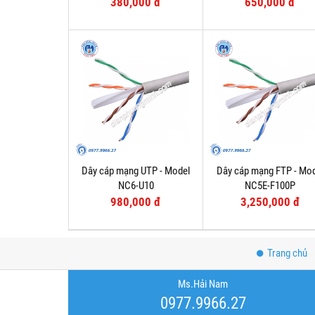
380,000 đ
650,000 đ
Dây cáp mạng UTP - Model
Dây cáp mạng FTP - Mo
NC6-U10
NC5E-F100P
980,000 đ
3,250,000 đ
Trang chủ
Ms.Hải Nam
0977.9966.27