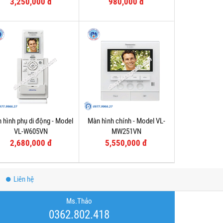
3,250,000 đ
980,000 đ
 hình phụ di động - Model
Màn hình chính - Model VL-
VL-W605VN
MW251VN
2,680,000 đ
5,550,000 đ
Liên hệ
Ms.Thảo
0362.802.418