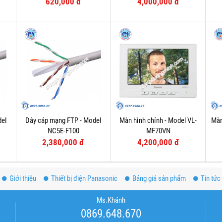
620,000 đ
4,000,000 đ
del
Dây cáp mạng FTP - Model
Màn hình chính - Model VL-
Màn
NC5E-F100
MF70VN
2,380,000 đ
4,200,000 đ
Giới thiệu
Thiết bị điện Panasonic
Bảng giá sản phẩm
Tin tức
Ms.Khánh
0869.648.670