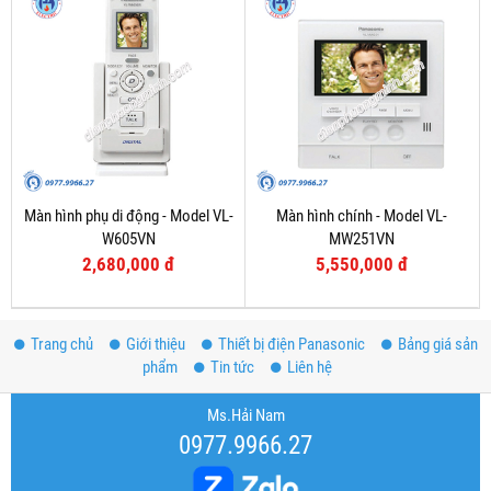
Màn hình phụ di động - Model VL-
Màn hình chính - Model VL-
W605VN
MW251VN
2,680,000 đ
5,550,000 đ
Trang chủ
Giới thiệu
Thiết bị điện Panasonic
Bảng giá sản
phẩm
Tin tức
Liên hệ
Ms.Hải Nam
0977.9966.27