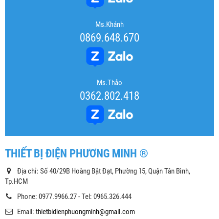
Ms.Khánh
0869.648.670
Ms.Thảo
0362.802.418
THIẾT BỊ ĐIỆN PHƯƠNG MINH ®
Địa chỉ: Số 40/29B Hoàng Bật Đạt, Phường 15, Quận Tân Bình,
Tp.HCM
Phone: 0977.9966.27 - Tel: 0965.326.444
Email:
thietbidienphuongminh@gmail.com