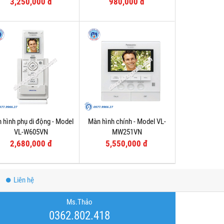
3,250,000 đ
980,000 đ
 hình phụ di động - Model
Màn hình chính - Model VL-
VL-W605VN
MW251VN
2,680,000 đ
5,550,000 đ
Liên hệ
Ms.Thảo
0362.802.418