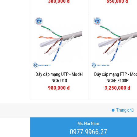
380,000 đ
650,000 đ
Dây cáp mạng UTP - Model
Dây cáp mạng FTP - Mo
NC6-U10
NC5E-F100P
980,000 đ
3,250,000 đ
Trang chủ
Ms.Hải Nam
0977.9966.27