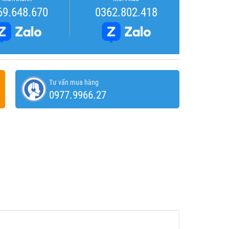
69.648.670
0362.802.418
Tư vấn mua hàng
0977.9966.27