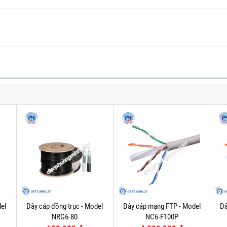
el
Dây cáp đồng trục - Model
Dây cáp mạng FTP - Model
Dâ
NRG6-80
NC6-F100P