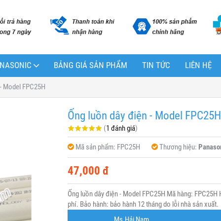
PANASONIC
BẢNG GIÁ SẢN PHẨM
TIN TỨC
LIÊN HỆ
 - Model FPC25H
Ống luồn dây điện - Model FPC25H
(
1 đánh giá
)
Mã sản phẩm:
FPC25H
Thương hiệu:
Panaso
47,000 đ
Ống luồn dây điện - Model FPC25H Mã hàng: FPC25H H
phí. Bảo hành: bảo hành 12 tháng do lỗi nhà sản xuất.
Ms.Hải Nam