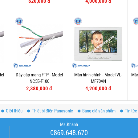
620,000 đ
4,000,000 đ
del
Dây cáp mạng FTP - Model
Màn hình chính - Model VL-
Màn
NC5E-F100
MF70VN
2,380,000 đ
4,200,000 đ
Giới thiệu
Thiết bị điện Panasonic
Bảng giá sản phẩm
Tin tức
Ms.Khánh
0869.648.670