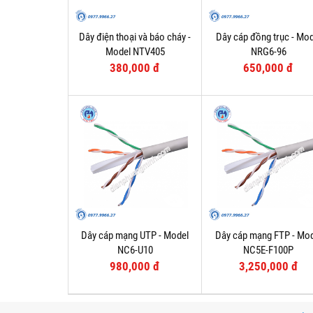
Dây điện thoại và báo cháy -
Dây cáp đồng trục - Mod
Model NTV405
NRG6-96
380,000 đ
650,000 đ
Dây cáp mạng UTP - Model
Dây cáp mạng FTP - Mo
NC6-U10
NC5E-F100P
980,000 đ
3,250,000 đ