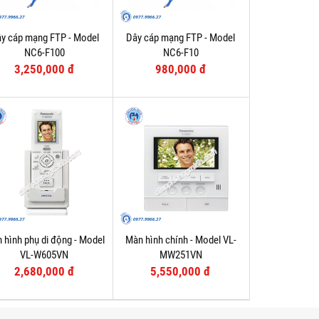
y cáp mạng FTP - Model
Dây cáp mạng FTP - Model
NC6-F100
NC6-F10
3,250,000 đ
980,000 đ
 hình phụ di động - Model
Màn hình chính - Model VL-
VL-W605VN
MW251VN
2,680,000 đ
5,550,000 đ