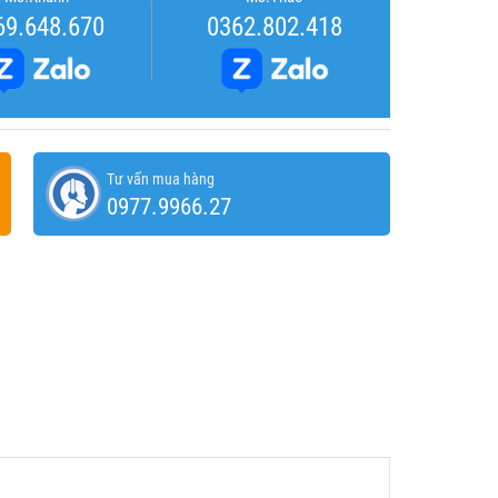
69.648.670
0362.802.418
Tư vấn mua hàng
0977.9966.27