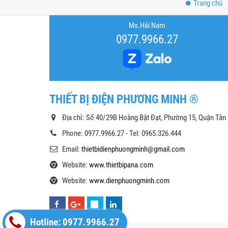
Trang chủ
Ms.Hải Nam
0977.9966.27
THIẾT BỊ ĐIỆN PHƯƠNG MINH ®
Địa chỉ: Số 40/29B Hoàng Bật Đạt, Phường 15, Quận Tân
Phone: 0977.9966.27 - Tel: 0965.326.444
Email:
thietbidienphuongminh@gmail.com
Website:
www.thietbipana.com
Website:
www.dienphuongminh.com
Hotline: 0977.9966.27