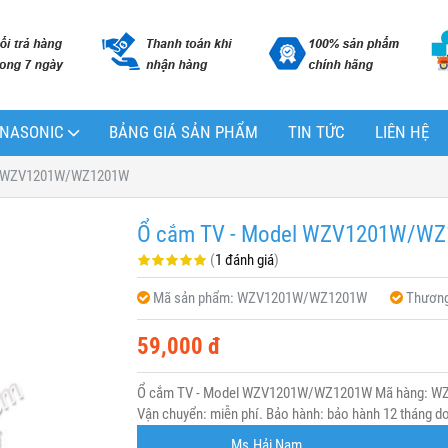
PANASONIC
BẢNG GIÁ SẢN PHẨM
TIN TỨC
LIÊN HỆ
el WZV1201W/WZ1201W
Ổ cắm TV - Model WZV1201W/W
(
1 đánh giá
)
Mã sản phẩm:
WZV1201W/WZ1201W
Thương
59,000 đ
Ổ cắm TV - Model WZV1201W/WZ1201W Mã hàng: WZV
Vận chuyển: miễn phí. Bảo hành: bảo hành 12 tháng do 
Ms.Hải Nam