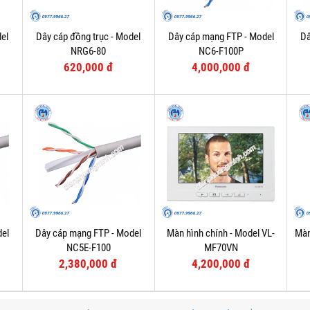
el
Dây cáp đồng trục - Model
Dây cáp mạng FTP - Model
Dâ
NRG6-80
NC6-F100P
620,000 đ
4,000,000 đ
del
Dây cáp mạng FTP - Model
Màn hình chính - Model VL-
Màn
NC5E-F100
MF70VN
2,380,000 đ
4,200,000 đ