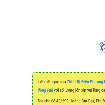
Liên hệ ngay cho
Thiết Bị Điện Phương
dòng Full
với số lượng lớn xin vui lòng c
Địa chỉ:
Số 40/29B Hoàng Bật Đạt, Phườ