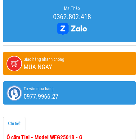
Ms.Thảo
0362.802.418
Giao hàng nhanh chóng
MUA NGAY
Tư vấn mua hàng
0977.9966.27
Chi tiết
Ổ cắm Tivi - Model WEG2501B - G