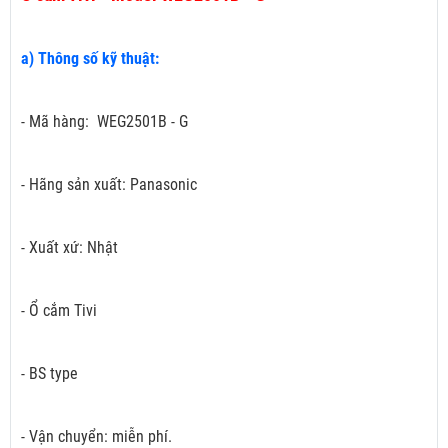
a) Thông số kỹ thuật:
- Mã hàng: WEG2501B - G
- Hãng sản xuất: Panasonic
- Xuất xứ: Nhật
- Ổ cắm Tivi
- BS type
- Vận chuyển: miễn phí.