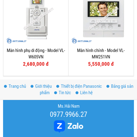
Màn hình phụ di động - Model VL-
Màn hình chính - Model VL-
W605VN
MW251VN
2,680,000 đ
5,550,000 đ
Trang chủ
Giới thiệu
Thiết bị điện Panasonic
Bảng giá sản
phẩm
Tin tức
Liên hệ
Ms.Hải Nam
0977.9966.27