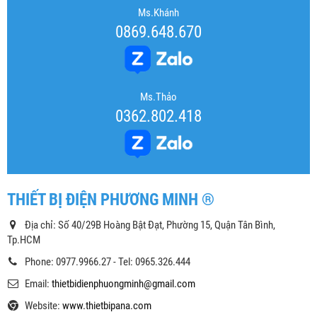
Ms.Khánh
0869.648.670
Ms.Thảo
0362.802.418
THIẾT BỊ ĐIỆN PHƯƠNG MINH ®
Địa chỉ: Số 40/29B Hoàng Bật Đạt, Phường 15, Quận Tân Bình,
Tp.HCM
Phone: 0977.9966.27 - Tel: 0965.326.444
Email:
thietbidienphuongminh@gmail.com
Website:
www.thietbipana.com