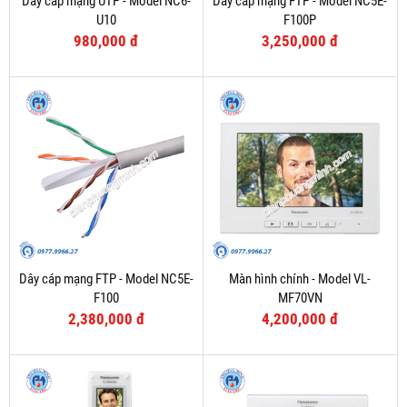
Dây cáp mạng UTP - Model NC6-
Dây cáp mạng FTP - Model NC5E-
U10
F100P
980,000 đ
3,250,000 đ
Dây cáp mạng FTP - Model NC5E-
Màn hình chính - Model VL-
F100
MF70VN
2,380,000 đ
4,200,000 đ