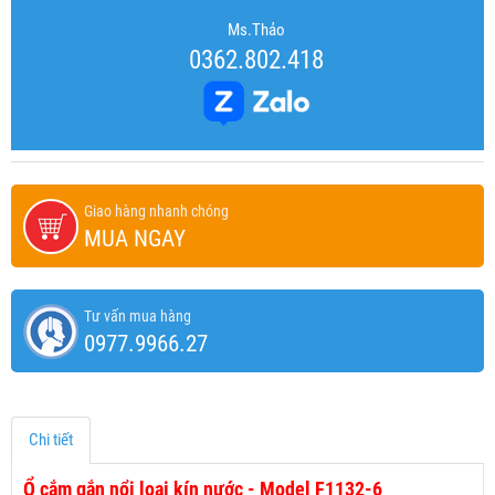
Ms.Thảo
0362.802.418
Giao hàng nhanh chóng
MUA NGAY
Tư vấn mua hàng
0977.9966.27
Chi tiết
Ổ cắm gắn nổi loại kín nước - Model F1132-6