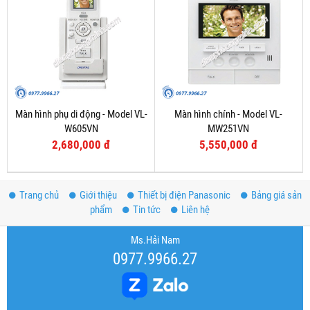
Màn hình phụ di động - Model VL-
Màn hình chính - Model VL-
W605VN
MW251VN
2,680,000 đ
5,550,000 đ
Trang chủ
Giới thiệu
Thiết bị điện Panasonic
Bảng giá sản
phẩm
Tin tức
Liên hệ
Ms.Hải Nam
0977.9966.27