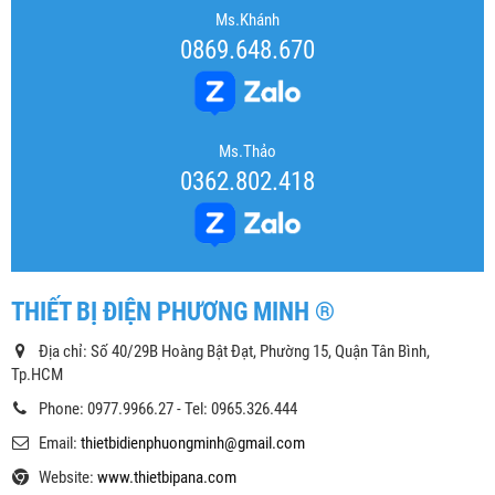
Ms.Khánh
0869.648.670
Ms.Thảo
0362.802.418
THIẾT BỊ ĐIỆN PHƯƠNG MINH ®
Địa chỉ: Số 40/29B Hoàng Bật Đạt, Phường 15, Quận Tân Bình,
Tp.HCM
Phone: 0977.9966.27 - Tel: 0965.326.444
Email:
thietbidienphuongminh@gmail.com
Website:
www.thietbipana.com