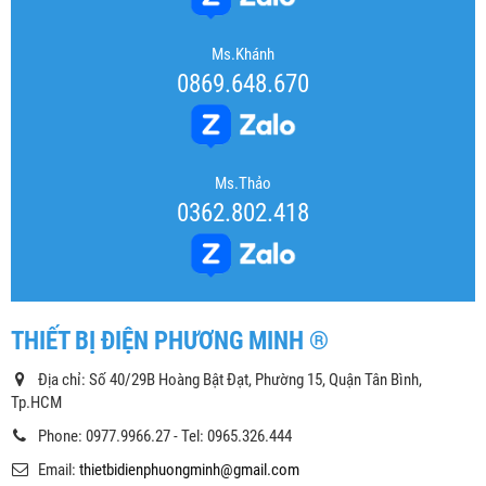
Ms.Khánh
0869.648.670
Ms.Thảo
0362.802.418
THIẾT BỊ ĐIỆN PHƯƠNG MINH ®
Địa chỉ: Số 40/29B Hoàng Bật Đạt, Phường 15, Quận Tân Bình,
Tp.HCM
Phone: 0977.9966.27 - Tel: 0965.326.444
Email:
thietbidienphuongminh@gmail.com