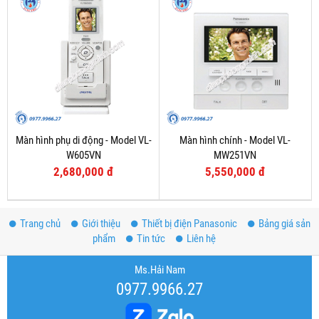
Màn hình phụ di động - Model VL-
Màn hình chính - Model VL-
W605VN
MW251VN
2,680,000 đ
5,550,000 đ
Trang chủ
Giới thiệu
Thiết bị điện Panasonic
Bảng giá sản
phẩm
Tin tức
Liên hệ
Ms.Hải Nam
0977.9966.27