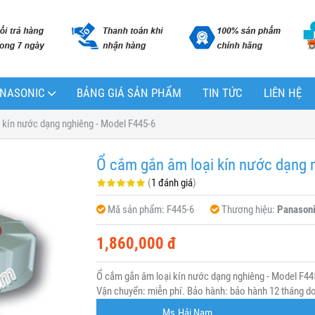
PANASONIC
BẢNG GIÁ SẢN PHẨM
TIN TỨC
LIÊN HỆ
 kín nước dạng nghiêng - Model F445-6
Ổ cắm gắn âm loại kín nước dạng 
(
1 đánh giá
)
Mã sản phẩm:
F445-6
Thương hiệu:
Panason
1,860,000 đ
Ổ cắm gắn âm loại kín nước dạng nghiêng - Model F44
Vận chuyển: miễn phí. Bảo hành: bảo hành 12 tháng do 
Ms.Hải Nam