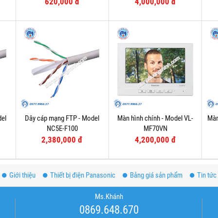
620,000 đ
4,000,000 đ
del
Dây cáp mạng FTP - Model
Màn hình chính - Model VL-
Màn
NC5E-F100
MF70VN
2,380,000 đ
4,200,000 đ
Giới thiệu
Thiết bị điện Panasonic
Bảng giá sản phẩm
Tin tức
Ms.Khánh
0869.648.670