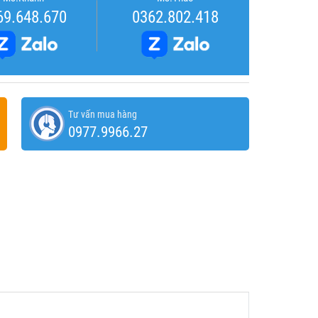
69.648.670
0362.802.418
Tư vấn mua hàng
0977.9966.27