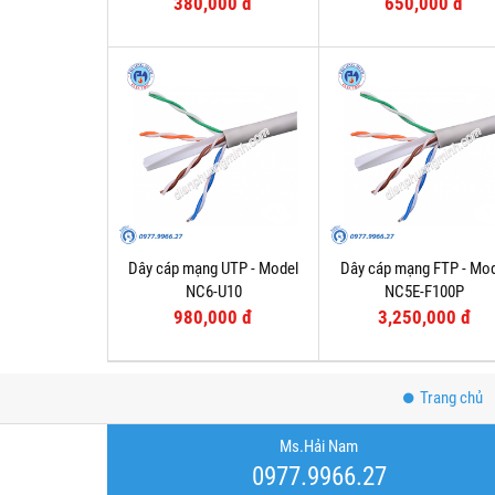
380,000 đ
650,000 đ
Dây cáp mạng UTP - Model
Dây cáp mạng FTP - Mo
NC6-U10
NC5E-F100P
980,000 đ
3,250,000 đ
Trang chủ
Ms.Hải Nam
0977.9966.27