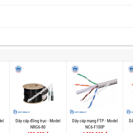
el
Dây cáp đồng trục - Model
Dây cáp mạng FTP - Model
Dâ
NRG6-80
NC6-F100P