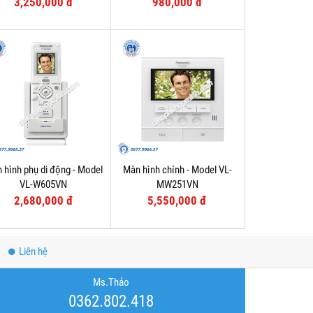
3,250,000 đ
980,000 đ
 hình phụ di động - Model
Màn hình chính - Model VL-
VL-W605VN
MW251VN
2,680,000 đ
5,550,000 đ
Liên hệ
Ms.Thảo
0362.802.418