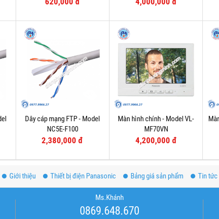
620,000 đ
4,000,000 đ
del
Dây cáp mạng FTP - Model
Màn hình chính - Model VL-
Màn
NC5E-F100
MF70VN
2,380,000 đ
4,200,000 đ
Giới thiệu
Thiết bị điện Panasonic
Bảng giá sản phẩm
Tin tức
Ms.Khánh
0869.648.670