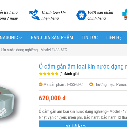
PANASONIC
BẢNG GIÁ SẢN PHẨM
TIN TỨC
LIÊN HỆ
 kín nước dạng nghiêng - Model F433-6FC
Ổ cắm gắn âm loại kín nước dạng 
(
1 đánh giá
)
Mã sản phẩm:
F433-6FC
Thương hiệu:
Panas
620,000 đ
Ổ cắm gắn âm loại kín nước dạng nghiêng - Model F4
Nhật Vận chuyển: miễn phí. Bảo hành: bảo hành 12 thán
Ms.Hải Nam