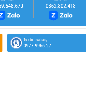
69.648.670
0362.802.418
Tư vấn mua hàng
0977.9966.27