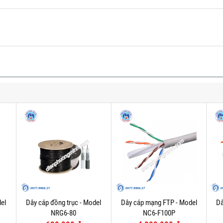
el
Dây cáp đồng trục - Model
Dây cáp mạng FTP - Model
Dâ
NRG6-80
NC6-F100P