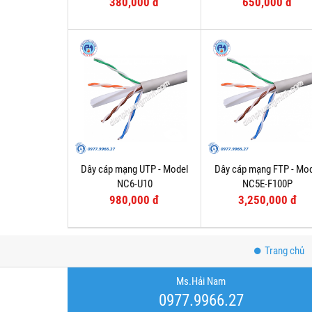
380,000 đ
650,000 đ
Dây cáp mạng UTP - Model
Dây cáp mạng FTP - Mo
NC6-U10
NC5E-F100P
980,000 đ
3,250,000 đ
Trang chủ
Ms.Hải Nam
0977.9966.27