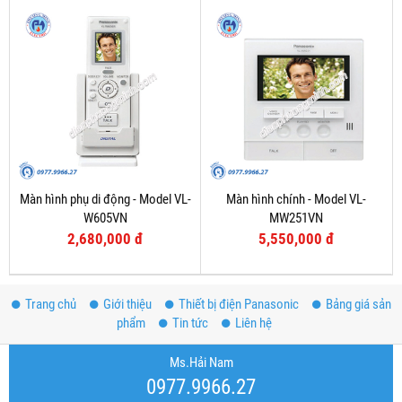
Màn hình phụ di động - Model VL-
Màn hình chính - Model VL-
W605VN
MW251VN
2,680,000 đ
5,550,000 đ
Trang chủ
Giới thiệu
Thiết bị điện Panasonic
Bảng giá sản
phẩm
Tin tức
Liên hệ
Ms.Hải Nam
0977.9966.27