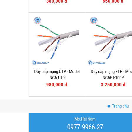
380,000 đ
650,000 đ
Dây cáp mạng UTP - Model
Dây cáp mạng FTP - Mo
NC6-U10
NC5E-F100P
980,000 đ
3,250,000 đ
Trang chủ
Ms.Hải Nam
0977.9966.27