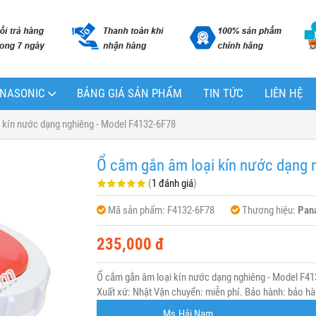
PANASONIC
BẢNG GIÁ SẢN PHẨM
TIN TỨC
LIÊN HỆ
 kín nước dạng nghiêng - Model F4132-6F78
Ổ cắm gắn âm loại kín nước dạng 
(
1 đánh giá
)
Mã sản phẩm:
F4132-6F78
Thương hiệu:
Pan
235,000 đ
Ổ cắm gắn âm loại kín nước dạng nghiêng - Model F4
Xuất xứ: Nhật Vận chuyển: miễn phí. Bảo hành: bảo hàn
Ms.Hải Nam