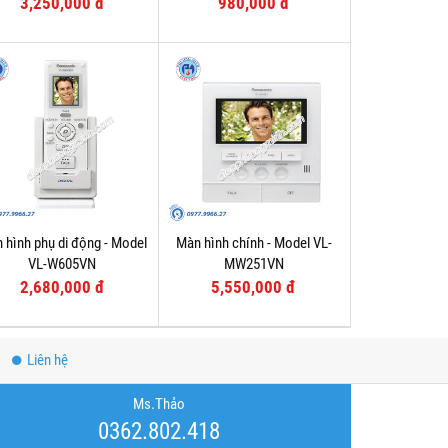
3,250,000 đ
980,000 đ
 hình phụ di động - Model
Màn hình chính - Model VL-
VL-W605VN
MW251VN
2,680,000 đ
5,550,000 đ
Liên hệ
Ms.Thảo
0362.802.418