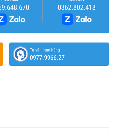
69.648.670
0362.802.418
Tư vấn mua hàng
0977.9966.27