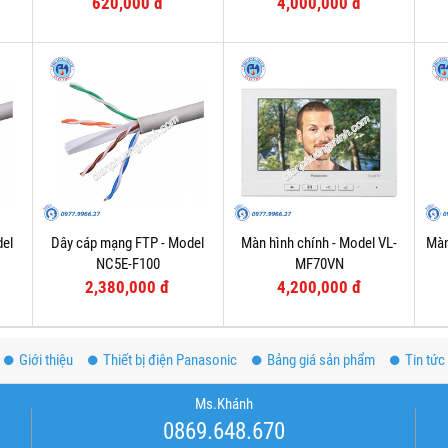
620,000 đ
4,000,000 đ
del
Dây cáp mạng FTP - Model
Màn hình chính - Model VL-
Màn
NC5E-F100
MF70VN
2,380,000 đ
4,200,000 đ
Giới thiệu
Thiết bị điện Panasonic
Bảng giá sản phẩm
Tin tức
Ms.Khánh
0869.648.670