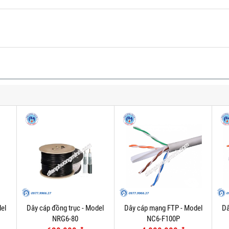
el
Dây cáp đồng trục - Model
Dây cáp mạng FTP - Model
Dâ
NRG6-80
NC6-F100P