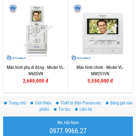
Màn hình phụ di động - Model VL-
Màn hình chính - Model VL-
W605VN
MW251VN
2,680,000 đ
5,550,000 đ
Trang chủ
Giới thiệu
Thiết bị điện Panasonic
Bảng giá sản
phẩm
Tin tức
Liên hệ
Ms.Hải Nam
0977.9966.27