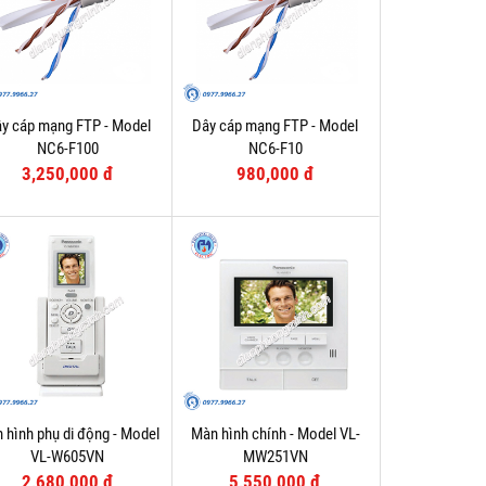
y cáp mạng FTP - Model
Dây cáp mạng FTP - Model
NC6-F100
NC6-F10
3,250,000 đ
980,000 đ
 hình phụ di động - Model
Màn hình chính - Model VL-
VL-W605VN
MW251VN
2,680,000 đ
5,550,000 đ