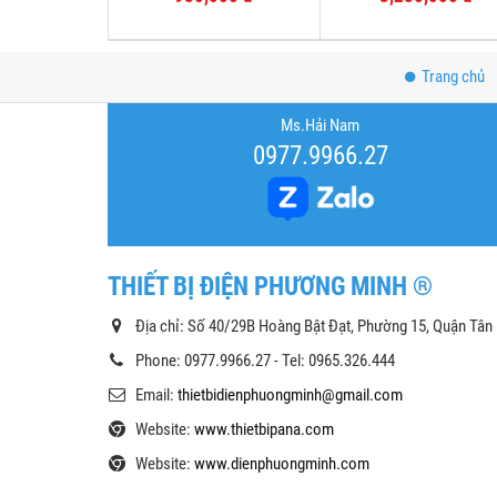
Trang chủ
Ms.Hải Nam
0977.9966.27
THIẾT BỊ ĐIỆN PHƯƠNG MINH ®
Địa chỉ: Số 40/29B Hoàng Bật Đạt, Phường 15, Quận Tân
Phone: 0977.9966.27 - Tel: 0965.326.444
Email:
thietbidienphuongminh@gmail.com
Website:
www.thietbipana.com
Website:
www.dienphuongminh.com