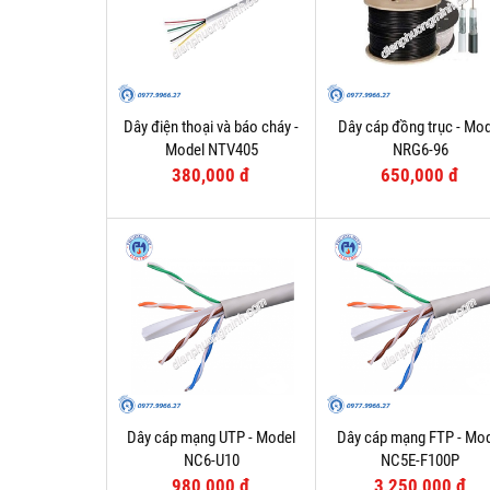
Dây điện thoại và báo cháy -
Dây cáp đồng trục - Mod
Model NTV405
NRG6-96
380,000 đ
650,000 đ
Dây cáp mạng UTP - Model
Dây cáp mạng FTP - Mo
NC6-U10
NC5E-F100P
980,000 đ
3,250,000 đ