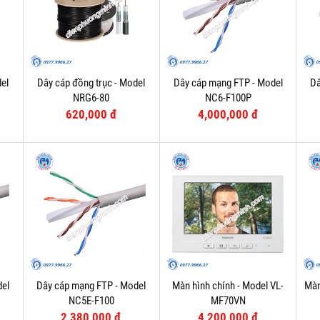
el
Dây cáp đồng trục - Model
Dây cáp mạng FTP - Model
Dâ
NRG6-80
NC6-F100P
620,000 đ
4,000,000 đ
del
Dây cáp mạng FTP - Model
Màn hình chính - Model VL-
Màn
NC5E-F100
MF70VN
2,380,000 đ
4,200,000 đ