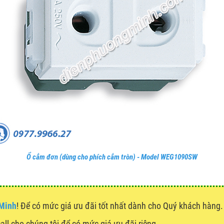
Ổ cắm đơn (dùng cho phích cắm tròn) - Model WEG1090SW
 Minh
! Để có mức giá ưu đãi tốt nhất dành cho Quý khách hàn
call cho chúng tôi để có mức giá ưu đãi riêng.