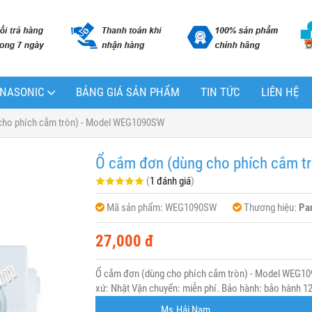
PANASONIC
BẢNG GIÁ SẢN PHẨM
TIN TỨC
LIÊN HỆ
cho phích cắm tròn) - Model WEG1090SW
Ổ cắm đơn (dùng cho phích cắm 
(
1 đánh giá
)
Mã sản phẩm:
WEG1090SW
Thương hiệu:
Pa
27,000 đ
Ổ cắm đơn (dùng cho phích cắm tròn) - Model WEG1
xứ: Nhật Vận chuyển: miễn phí. Bảo hành: bảo hành 12 
Ms.Hải Nam