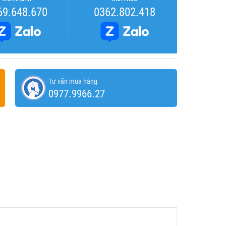
69.648.670
0362.802.418
Tư vấn mua hàng
0977.9966.27