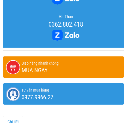
Ms.Thảo
0362.802.418
Giao hàng nhanh chóng
MUA NGAY
Tư vấn mua hàng
0977.9966.27
Chi tiết