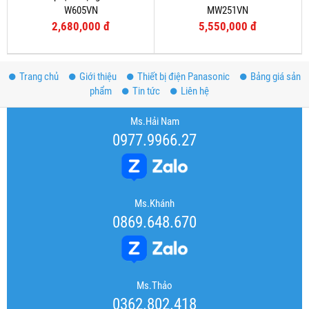
W605VN
MW251VN
2,680,000 đ
5,550,000 đ
Trang chủ
Giới thiệu
Thiết bị điện Panasonic
Bảng giá sản
phẩm
Tin tức
Liên hệ
Ms.Hải Nam
0977.9966.27
Ms.Khánh
0869.648.670
Ms.Thảo
0362.802.418