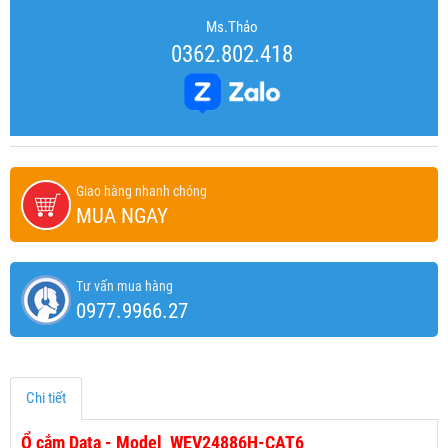
Ms.Thảo
0362.802.418
Giao hàng nhanh chóng
MUA NGAY
Tư vấn mua hàng
0977.9966.27
Chi tiết
Ổ cắm Data - Model WEV24886H-CAT6