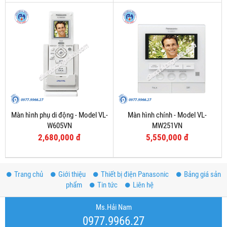
Màn hình phụ di động - Model VL-
Màn hình chính - Model VL-
W605VN
MW251VN
2,680,000 đ
5,550,000 đ
Trang chủ
Giới thiệu
Thiết bị điện Panasonic
Bảng giá sản
phẩm
Tin tức
Liên hệ
Ms.Hải Nam
0977.9966.27