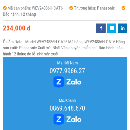
Mã sản phẩm:
WEV24886H-CAT6
Thương hiệu:
Panasonic
Bảo hành:
12 tháng
234,000 đ
Ổ cắm Data - Model WEV24886H-CAT6 Mã hàng: WEV24886H-CAT6 Hãng
sản xuất: Panasonic Xuất xứ: Nhật Vận chuyển: miễn phí. Bảo hành: bảo
hành 12 tháng do lỗi nhà sản xuất.
Ms.Hải Nam
0977.9966.27
Ms.Khánh
0869.648.670