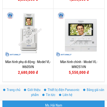
Màn hình phụ di động - Model VL-
Màn hình chính - Model VL-
W605VN
MW251VN
2,680,000 đ
5,550,000 đ
Trang chủ
Giới thiệu
Thiết bị điện Panasonic
Bảng giá sản
phẩm
Tin tức
Liên hệ
Ms.Hải Nam