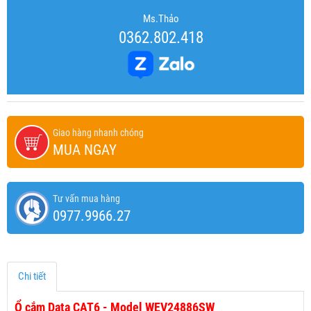
Ms.Thảo
0362.802.418
Giao hàng nhanh chóng
MUA NGAY
Tư vấn mua hàng
0977.9966.27
Chi tiết
Ổ cắm Data CAT6 - Model WEV24886SW