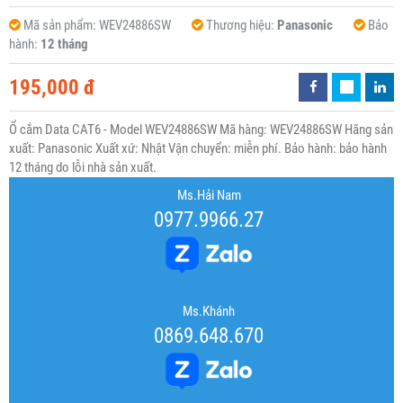
Mã sản phẩm:
WEV24886SW
Thương hiệu:
Panasonic
Bảo
hành:
12 tháng
195,000 đ
Ổ cắm Data CAT6 - Model WEV24886SW Mã hàng: WEV24886SW Hãng sản
xuất: Panasonic Xuất xứ: Nhật Vận chuyển: miễn phí. Bảo hành: bảo hành
12 tháng do lỗi nhà sản xuất.
Ms.Hải Nam
0977.9966.27
Ms.Khánh
0869.648.670