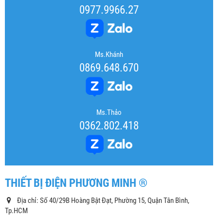
0977.9966.27
Ms.Khánh
0869.648.670
Ms.Thảo
0362.802.418
THIẾT BỊ ĐIỆN PHƯƠNG MINH ®
Địa chỉ: Số 40/29B Hoàng Bật Đạt, Phường 15, Quận Tân Bình,
Tp.HCM