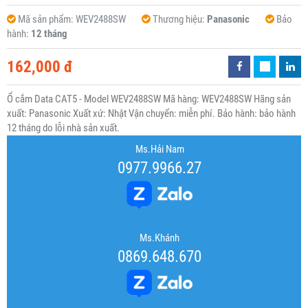
Mã sản phẩm:
WEV2488SW
Thương hiệu:
Panasonic
Bảo
hành:
12 tháng
162,000 đ
Ổ cắm Data CAT5 - Model WEV2488SW Mã hàng: WEV2488SW Hãng sản
xuất: Panasonic Xuất xứ: Nhật Vận chuyển: miễn phí. Bảo hành: bảo hành
12 tháng do lỗi nhà sản xuất.
Ms.Hải Nam
0977.9966.27
Ms.Khánh
0869.648.670