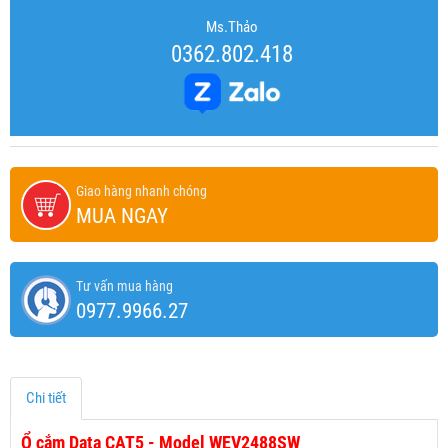
Ms.Thảo
0362.802.418
Giao hàng nhanh chóng
MUA NGAY
Tư vấn mua hàng
0977.9966.27
Chi tiết
Ổ cắm Data CAT5 - Model WEV2488SW