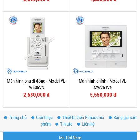
Màn hình phụ di động - Model VL-
Màn hình chính - Model VL-
W605VN
MW251VN
2,680,000 đ
5,550,000 đ
Trang chủ
Giới thiệu
Thiết bị điện Panasonic
Bảng giá sản
phẩm
Tin tức
Liên hệ
Ms.Hải Nam