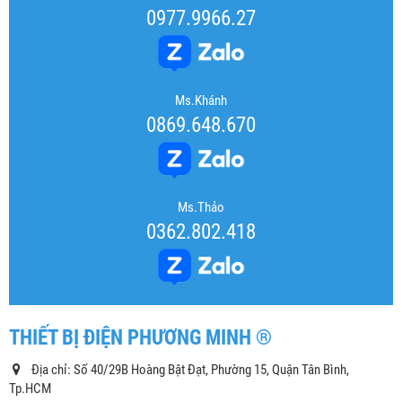
0977.9966.27
Ms.Khánh
0869.648.670
Ms.Thảo
0362.802.418
THIẾT BỊ ĐIỆN PHƯƠNG MINH ®
Địa chỉ: Số 40/29B Hoàng Bật Đạt, Phường 15, Quận Tân Bình,
Tp.HCM