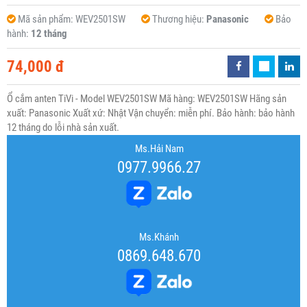
Mã sản phẩm:
WEV2501SW
Thương hiệu:
Panasonic
Bảo
hành:
12 tháng
74,000 đ
Ổ cắm anten TiVi - Model WEV2501SW Mã hàng: WEV2501SW Hãng sản
xuất: Panasonic Xuất xứ: Nhật Vận chuyển: miễn phí. Bảo hành: bảo hành
12 tháng do lỗi nhà sản xuất.
Ms.Hải Nam
0977.9966.27
Ms.Khánh
0869.648.670