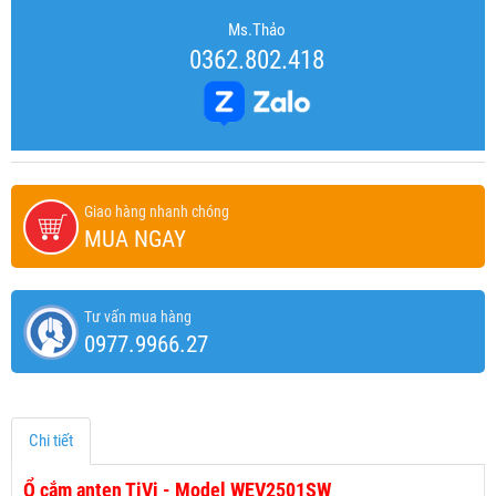
Ms.Thảo
0362.802.418
Giao hàng nhanh chóng
MUA NGAY
Tư vấn mua hàng
0977.9966.27
Chi tiết
Ổ cắm anten TiVi - Model WEV2501SW