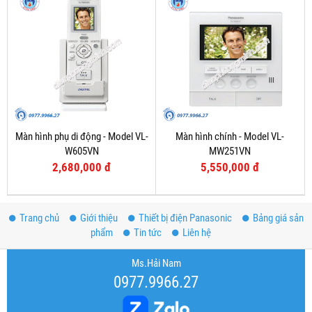
Màn hình phụ di động - Model VL-
Màn hình chính - Model VL-
W605VN
MW251VN
2,680,000 đ
5,550,000 đ
Trang chủ
Giới thiệu
Thiết bị điện Panasonic
Bảng giá sản
phẩm
Tin tức
Liên hệ
Ms.Hải Nam
0977.9966.27