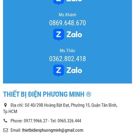
Ms.Khánh
0869.648.670
Ms.Thảo
0362.802.418
THIẾT BỊ ĐIỆN PHƯƠNG MINH ®
Địa chỉ: Số 40/29B Hoàng Bật Đạt, Phường 15, Quận Tân Bình,
Tp.HCM
Phone: 0977.9966.27 - Tel: 0965.326.444
Email:
thietbidienphuongminh@gmail.com