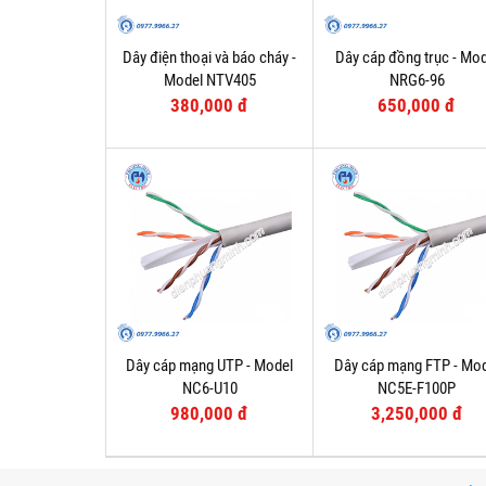
Dây điện thoại và báo cháy -
Dây cáp đồng trục - Mod
Model NTV405
NRG6-96
380,000 đ
650,000 đ
Dây cáp mạng UTP - Model
Dây cáp mạng FTP - Mo
NC6-U10
NC5E-F100P
980,000 đ
3,250,000 đ