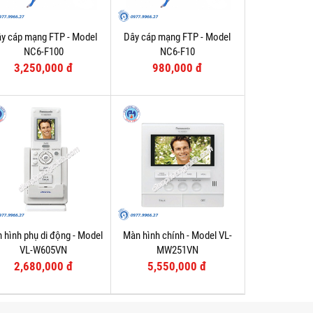
y cáp mạng FTP - Model
Dây cáp mạng FTP - Model
NC6-F100
NC6-F10
3,250,000 đ
980,000 đ
 hình phụ di động - Model
Màn hình chính - Model VL-
VL-W605VN
MW251VN
2,680,000 đ
5,550,000 đ