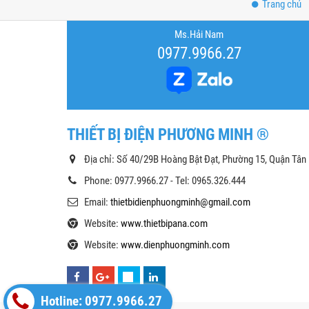
Trang chủ
Ms.Hải Nam
0977.9966.27
THIẾT BỊ ĐIỆN PHƯƠNG MINH ®
Địa chỉ: Số 40/29B Hoàng Bật Đạt, Phường 15, Quận Tân
Phone: 0977.9966.27 - Tel: 0965.326.444
Email:
thietbidienphuongminh@gmail.com
Website:
www.thietbipana.com
Website:
www.dienphuongminh.com
Hotline: 0977.9966.27