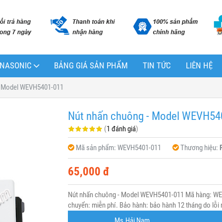
PANASONIC
BẢNG GIÁ SẢN PHẨM
TIN TỨC
LIÊN HỆ
- Model WEVH5401-011
Nút nhấn chuông - Model WEVH54
(
1 đánh giá
)
Mã sản phẩm:
WEVH5401-011
Thương hiệu:
65,000 đ
Nút nhấn chuông - Model WEVH5401-011 Mã hàng: WEV
chuyển: miễn phí. Bảo hành: bảo hành 12 tháng do lỗi 
Ms.Hải Nam