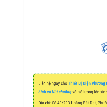
Liên hệ ngay cho
Thiết Bị Điện Phương
hình và Nút chuông
với số lượng lớn xin 
Địa chỉ:
Số 40/29B Hoàng Bật Đạt, Phườ