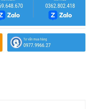
69.648.670
0362.802.418
Tư vấn mua hàng
0977.9966.27