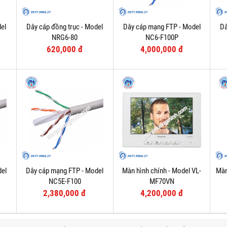
el
Dây cáp đồng trục - Model
Dây cáp mạng FTP - Model
Dâ
NRG6-80
NC6-F100P
620,000 đ
4,000,000 đ
del
Dây cáp mạng FTP - Model
Màn hình chính - Model VL-
Màn
NC5E-F100
MF70VN
2,380,000 đ
4,200,000 đ