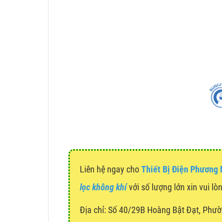
Liên hệ ngay cho
Thiết Bị Điện Phương
lọc không khí
với số lượng lớn xin vui lò
Địa chỉ:
Số 40/29B Hoàng Bật Đạt, Phườ