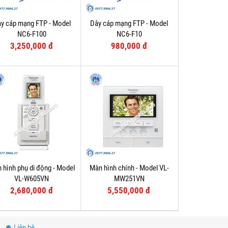
y cáp mạng FTP - Model
Dây cáp mạng FTP - Model
NC6-F100
NC6-F10
3,250,000 đ
980,000 đ
 hình phụ di động - Model
Màn hình chính - Model VL-
VL-W605VN
MW251VN
2,680,000 đ
5,550,000 đ
Liên hệ