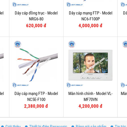
el
Dây cáp đồng trục - Model
Dây cáp mạng FTP - Model
Dâ
NRG6-80
NC6-F100P
620,000 đ
4,000,000 đ
del
Dây cáp mạng FTP - Model
Màn hình chính - Model VL-
Màn
NC5E-F100
MF70VN
2,380,000 đ
4,200,000 đ
Giới thiệu
Thiết bị điện Panasonic
Bảng giá sản phẩm
Tin tức