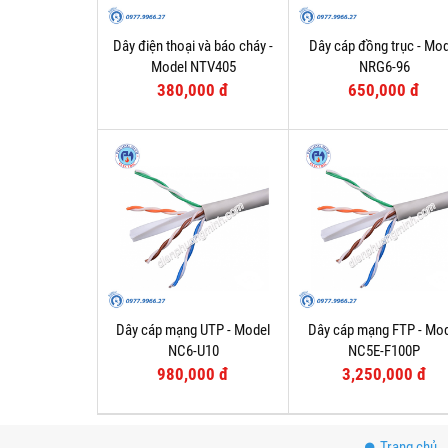
Dây điện thoại và báo cháy -
Dây cáp đồng trục - Mod
Model NTV405
NRG6-96
380,000 đ
650,000 đ
Dây cáp mạng UTP - Model
Dây cáp mạng FTP - Mo
NC6-U10
NC5E-F100P
980,000 đ
3,250,000 đ
Trang chủ