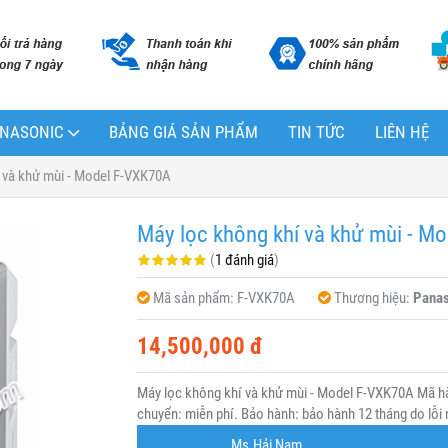
PANASONIC
BẢNG GIÁ SẢN PHẨM
TIN TỨC
LIÊN HỆ
 và khử mùi - Model F-VXK70A
Máy lọc không khí và khử mùi - M
(
1 đánh giá
)
Mã sản phẩm:
F-VXK70A
Thương hiệu:
Panas
14,500,000 đ
Máy lọc không khí và khử mùi - Model F-VXK70A Mã h
chuyển: miễn phí. Bảo hành: bảo hành 12 tháng do lỗi 
Ms.Hải Nam