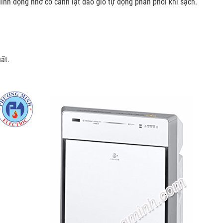
linh động nhờ có cánh lật đảo gió tự động phân phối khí sạch.
ất.