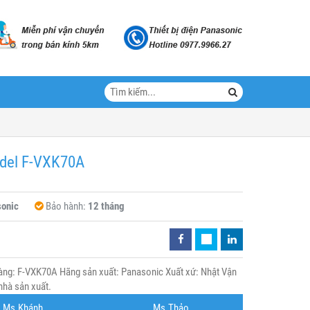
odel F-VXK70A
onic
Bảo hành:
12 tháng
àng: F-VXK70A Hãng sản xuất: Panasonic Xuất xứ: Nhật Vận
nhà sản xuất.
Ms.Khánh
Ms.Thảo