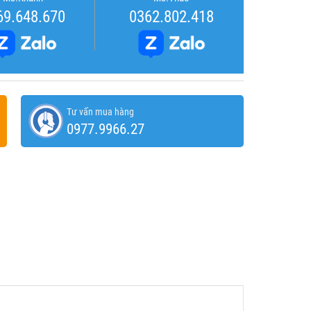
69.648.670
0362.802.418
Tư vấn mua hàng
0977.9966.27