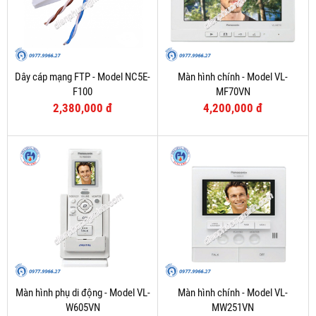
Dây cáp mạng FTP - Model NC5E-
Màn hình chính - Model VL-
F100
MF70VN
2,380,000 đ
4,200,000 đ
Màn hình phụ di động - Model VL-
Màn hình chính - Model VL-
W605VN
MW251VN