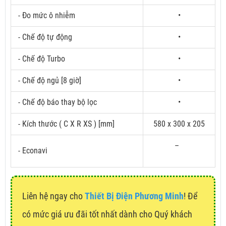
- Đo mức ô nhiễm
•
- Chế độ tự động
•
- Chế độ Turbo
•
- Chế độ ngủ [8 giờ]
•
- Chế độ báo thay bộ lọc
•
- Kích thước ( C X R XS ) [mm]
580 x 300 x 205
–
- Econavi
Liên hệ ngay cho
Thiết Bị Điện Phương Minh
! Để
có mức giá ưu đãi tốt nhất dành cho Quý khách