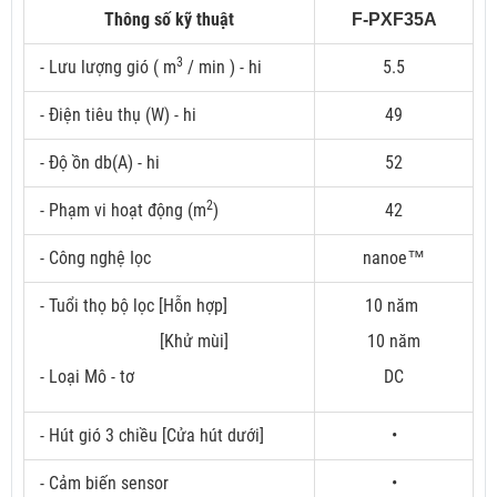
Thông số kỹ thuật
F-PXF35A
3
- Lưu lượng gió ( m
/ min ) - hi
5.5
- Điện tiêu thụ (W) - hi
49
- Độ ồn db(A) - hi
52
2
- Phạm vi hoạt động (m
)
42
- Công nghệ Iọc
nanoe™
- Tuổi thọ bộ lọc [Hỗn hợp]
10 năm
[Khử mùi]
10 năm
- Loại Mô - tơ
DC
- Hút gió 3 chiều [Cửa hút dưới]
•
- Cảm biến sensor
•