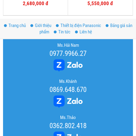
2,680,000 đ
5,550,000 đ
Trang chủ
Giới thiệu
Thiết bị điện Panasonic
Bảng giá sản
phẩm
Tin tức
Liên hệ
Ms.Hải Nam
0977.9966.27
Ms.Khánh
0869.648.670
Ms.Thảo
0362.802.418