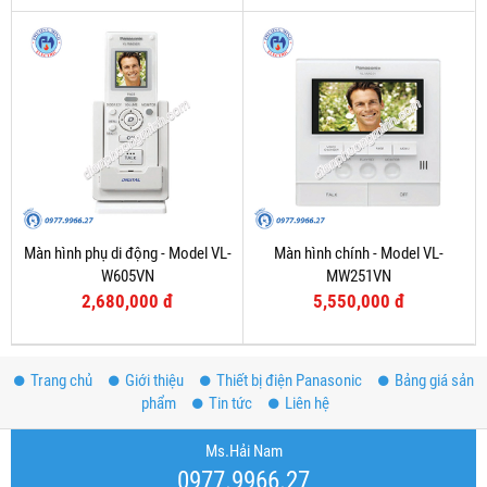
Màn hình phụ di động - Model VL-
Màn hình chính - Model VL-
W605VN
MW251VN
2,680,000 đ
5,550,000 đ
Trang chủ
Giới thiệu
Thiết bị điện Panasonic
Bảng giá sản
phẩm
Tin tức
Liên hệ
Ms.Hải Nam
0977.9966.27