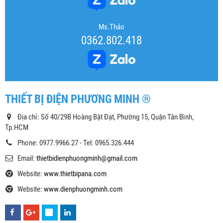
Ms.Thảo
0362.802.418
THIẾT BỊ ĐIỆN PHƯƠNG MINH ®
Địa chỉ: Số 40/29B Hoàng Bật Đạt, Phường 15, Quận Tân Bình,
Tp.HCM
Phone: 0977.9966.27 - Tel: 0965.326.444
Email:
thietbidienphuongminh@gmail.com
Website:
www.thietbipana.com
Website:
www.dienphuongminh.com