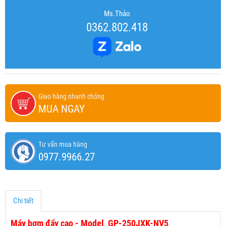
Ms.Thảo
0362.802.418
Giao hàng nhanh chóng
MUA NGAY
Tư vấn mua hàng
0977.9966.27
Chi tiết
Máy bơm đẩy cao - Model GP-250JXK-NV5