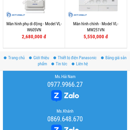
Màn hình phụ di động - Model VL-
Màn hình chính - Model VL-
W605VN
MW251VN
2,680,000 đ
5,550,000 đ
Trang chủ
Giới thiệu
Thiết bị điện Panasonic
Bảng giá sản
phẩm
Tin tức
Liên hệ
Ms.Hải Nam
0977.9966.27
Ms.Khánh
0869.648.670