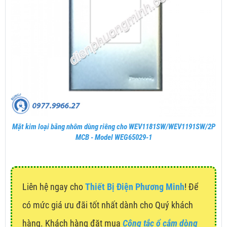
Mặt kim loại bằng nhôm dùng riêng cho WEV1181SW/WEV1191SW/2P
MCB - Model WEG65029-1
Liên hệ ngay cho
Thiết Bị Điện Phương Minh
! Để
có mức giá ưu đãi tốt nhất dành cho Quý khách
hàng. Khách hàng đặt mua
Công tắc ổ cắm dòng