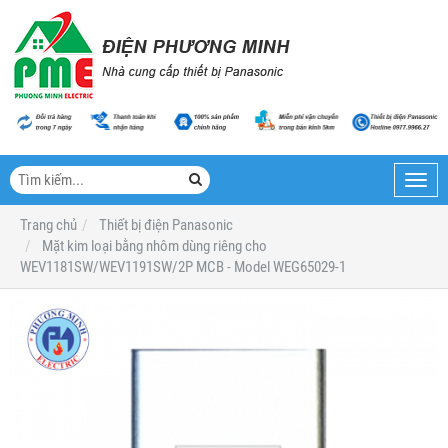
Toggl
navig
Trang chủ
Thiết bị điện Panasonic
Mặt kim loại bằng nhôm dùng riêng cho
WEV1181SW/WEV1191SW/2P MCB - Model WEG65029-1