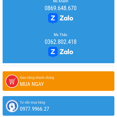
Ms.Khánh
0869.648.670
Ms.Thảo
0362.802.418
Giao hàng nhanh chóng
MUA NGAY
Tư vấn mua hàng
0977.9966.27