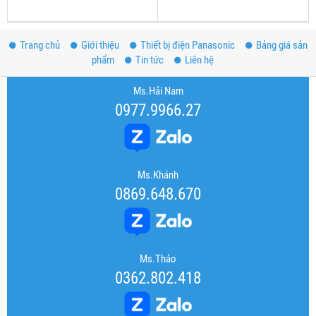
Trang chủ
Giới thiệu
Thiết bị điện Panasonic
Bảng giá sản
phẩm
Tin tức
Liên hệ
Ms.Hải Nam
0977.9966.27
Ms.Khánh
0869.648.670
Ms.Thảo
0362.802.418