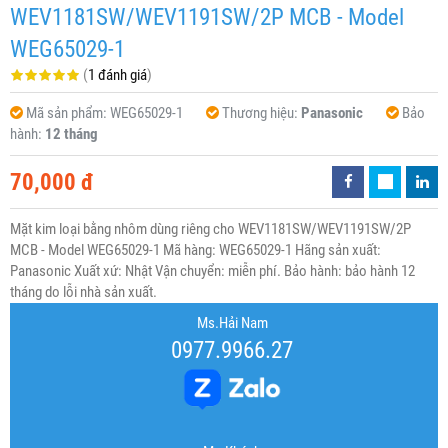
WEV1181SW/WEV1191SW/2P MCB - Model
WEG65029-1
(
1 đánh giá
)
Mã sản phẩm:
WEG65029-1
Thương hiệu:
Panasonic
Bảo
hành:
12 tháng
70,000 đ
Mặt kim loại bằng nhôm dùng riêng cho WEV1181SW/WEV1191SW/2P
MCB - Model WEG65029-1 Mã hàng: WEG65029-1 Hãng sản xuất:
Panasonic Xuất xứ: Nhật Vận chuyển: miễn phí. Bảo hành: bảo hành 12
tháng do lỗi nhà sản xuất.
Ms.Hải Nam
0977.9966.27