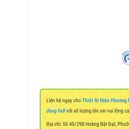
Liên hệ ngay cho
Thiết Bị Điện Phương
dòng Full
với số lượng lớn xin vui lòng c
Địa chỉ:
Số 40/29B Hoàng Bật Đạt, Phườ