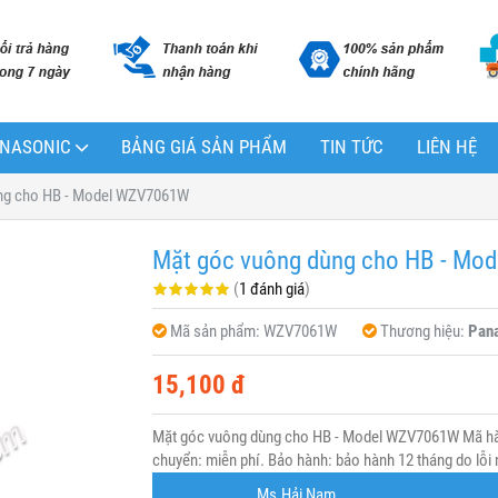
PANASONIC
BẢNG GIÁ SẢN PHẨM
TIN TỨC
LIÊN HỆ
ng cho HB - Model WZV7061W
Mặt góc vuông dùng cho HB - Mo
(
1 đánh giá
)
Mã sản phẩm:
WZV7061W
Thương hiệu:
Pan
15,100 đ
Mặt góc vuông dùng cho HB - Model WZV7061W Mã hà
chuyển: miễn phí. Bảo hành: bảo hành 12 tháng do lỗi 
Ms.Hải Nam