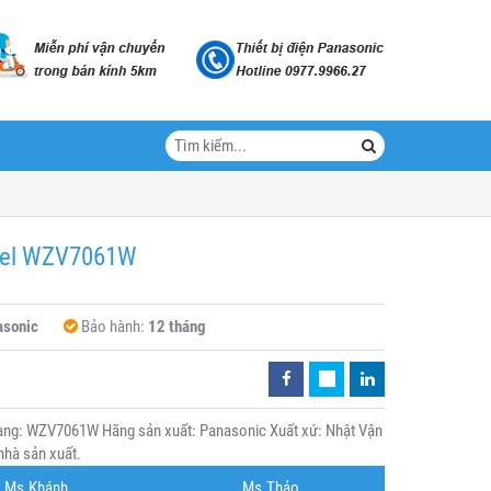
del WZV7061W
asonic
Bảo hành:
12 tháng
ng: WZV7061W Hãng sản xuất: Panasonic Xuất xứ: Nhật Vận
nhà sản xuất.
Ms.Khánh
Ms.Thảo