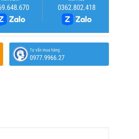
69.648.670
0362.802.418
Tư vấn mua hàng
0977.9966.27