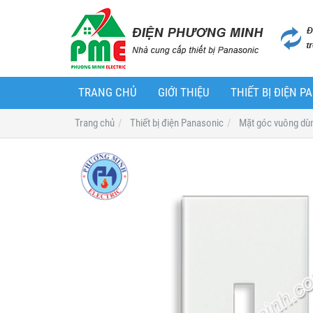
TRANG CHỦ
GIỚI THIỆU
THIẾT BỊ ĐIỆN 
Trang chủ
Thiết bị điện Panasonic
Mặt góc vuông dù