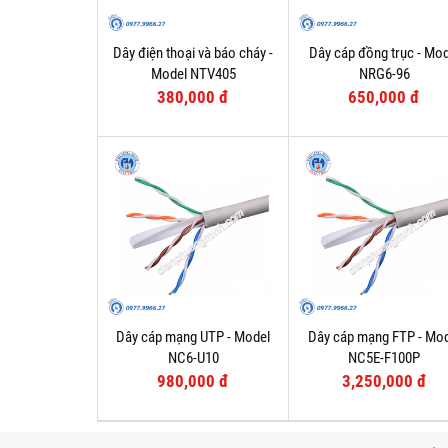
Dây điện thoại và báo cháy -
Dây cáp đồng trục - Mod
Model NTV405
NRG6-96
380,000 đ
650,000 đ
Dây cáp mạng UTP - Model
Dây cáp mạng FTP - Mo
NC6-U10
NC5E-F100P
980,000 đ
3,250,000 đ