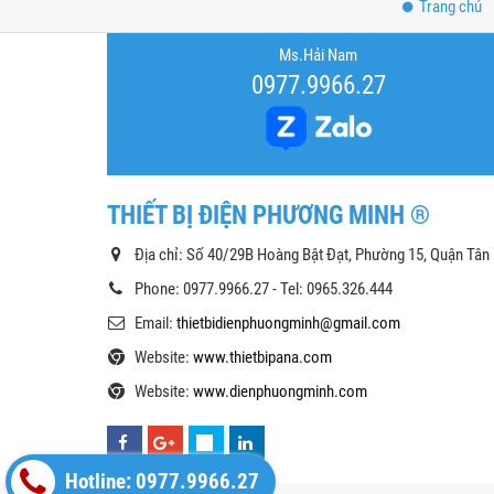
Trang chủ
Ms.Hải Nam
0977.9966.27
THIẾT BỊ ĐIỆN PHƯƠNG MINH ®
Địa chỉ: Số 40/29B Hoàng Bật Đạt, Phường 15, Quận Tân
Phone: 0977.9966.27 - Tel: 0965.326.444
Email:
thietbidienphuongminh@gmail.com
Website:
www.thietbipana.com
Website:
www.dienphuongminh.com
Hotline: 0977.9966.27