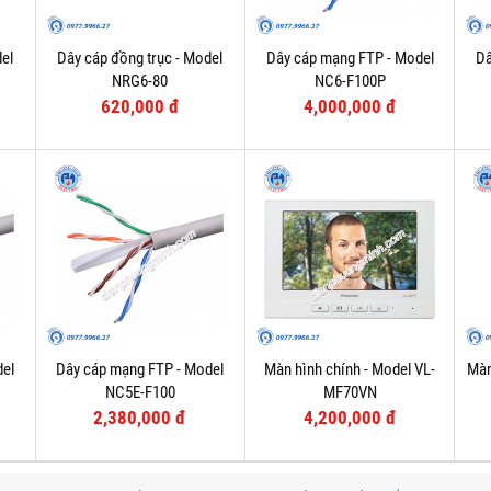
el
Dây cáp đồng trục - Model
Dây cáp mạng FTP - Model
Dâ
NRG6-80
NC6-F100P
620,000 đ
4,000,000 đ
del
Dây cáp mạng FTP - Model
Màn hình chính - Model VL-
Màn
NC5E-F100
MF70VN
2,380,000 đ
4,200,000 đ