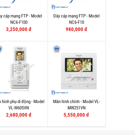
y cáp mạng FTP - Model
Dây cáp mạng FTP - Model
NC6-F100
NC6-F10
3,250,000 đ
980,000 đ
 hình phụ di động - Model
Màn hình chính - Model VL-
VL-W605VN
MW251VN
2,680,000 đ
5,550,000 đ