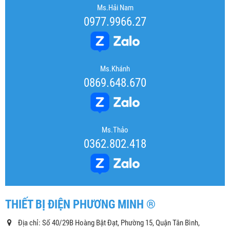
Ms.Hải Nam
0977.9966.27
Ms.Khánh
0869.648.670
Ms.Thảo
0362.802.418
THIẾT BỊ ĐIỆN PHƯƠNG MINH ®
Địa chỉ: Số 40/29B Hoàng Bật Đạt, Phường 15, Quận Tân Bình,