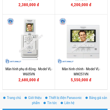
2,380,000 đ
4,200,000 đ
Màn hình phụ di động - Model VL-
Màn hình chính - Model VL-
W605VN
MW251VN
2,680,000 đ
5,550,000 đ
Trang chủ
Giới thiệu
Thiết bị điện Panasonic
Bảng giá sản
phẩm
Tin tức
Liên hệ