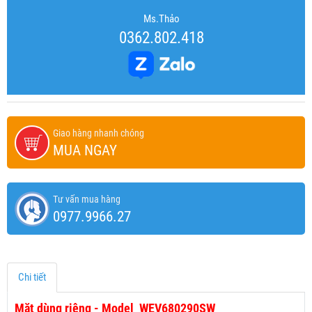
Ms.Thảo
0362.802.418
Giao hàng nhanh chóng
MUA NGAY
Tư vấn mua hàng
0977.9966.27
Chi tiết
Mặt dùng riêng - Model WEV680290SW