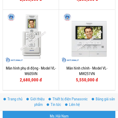
Màn hình phụ di động - Model VL-
Màn hình chính - Model VL-
W605VN
MW251VN
2,680,000 đ
5,550,000 đ
Trang chủ
Giới thiệu
Thiết bị điện Panasonic
Bảng giá sản
phẩm
Tin tức
Liên hệ
Ms.Hải Nam