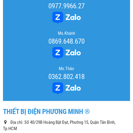
0977.9966.27
Ms.Khánh
0869.648.670
Ms.Thảo
0362.802.418
THIẾT BỊ ĐIỆN PHƯƠNG MINH ®
Địa chỉ: Số 40/29B Hoàng Bật Đạt, Phường 15, Quận Tân Bình,
Tp.HCM