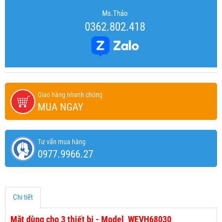
Ms.Thảo
0362.802.418
Giao hàng nhanh chóng
MUA NGAY
Tư vấn mua hàng
0977.9966.27
Chi tiết
Mặt dùng cho 3 thiết bị - Model WEVH68030