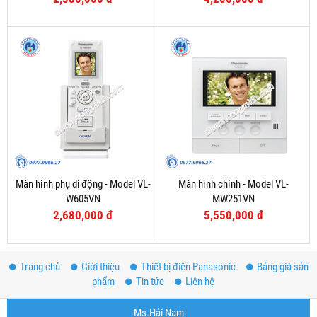
Màn hình phụ di động - Model VL-
Màn hình chính - Model VL-
W605VN
MW251VN
2,680,000 đ
5,550,000 đ
Trang chủ
Giới thiệu
Thiết bị điện Panasonic
Bảng giá sản
phẩm
Tin tức
Liên hệ
Ms.Hải Nam