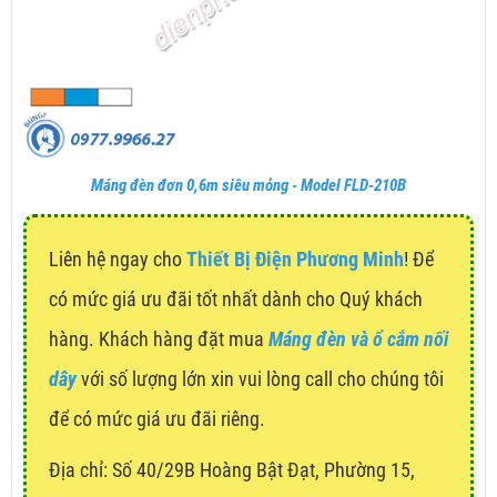
Máng đèn đơn 0,6m siêu mỏng - Model FLD-210B
Liên hệ ngay cho
Thiết Bị Điện Phương Minh
! Để
có mức giá ưu đãi tốt nhất dành cho Quý khách
hàng. Khách hàng đặt mua
Máng đèn và ổ cắm nối
dây
với số lượng lớn xin vui lòng call cho chúng tôi
để có mức giá ưu đãi riêng.
Địa chỉ:
Số 40/29B Hoàng Bật Đạt, Phường 15,