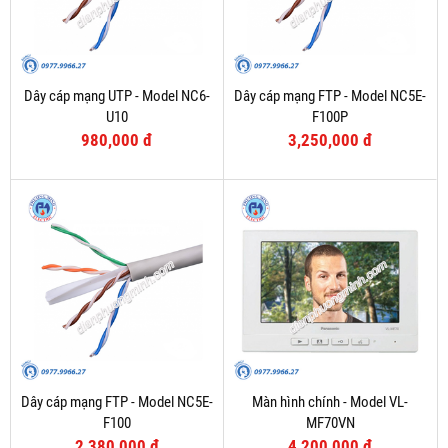
Dây cáp mạng UTP - Model NC6-
Dây cáp mạng FTP - Model NC5E-
U10
F100P
980,000 đ
3,250,000 đ
Dây cáp mạng FTP - Model NC5E-
Màn hình chính - Model VL-
F100
MF70VN
2,380,000 đ
4,200,000 đ