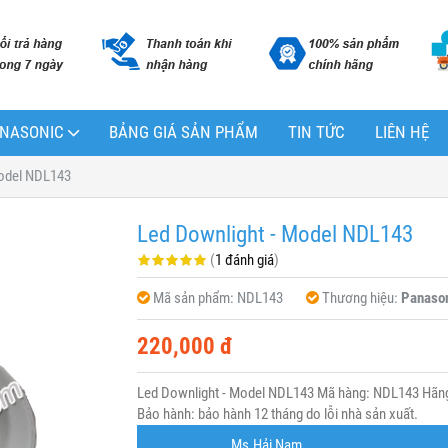
PANASONIC
BẢNG GIÁ SẢN PHẨM
TIN TỨC
LIÊN HỆ
Model NDL143
Led Downlight - Model NDL143
(
1 đánh giá
)
Mã sản phẩm:
NDL143
Thương hiệu:
Panaso
220,000 đ
Led Downlight - Model NDL143 Mã hàng: NDL143 Hãng 
Bảo hành: bảo hành 12 tháng do lỗi nhà sản xuất.
Ms.Hải Nam