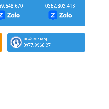
69.648.670
0362.802.418
Tư vấn mua hàng
0977.9966.27