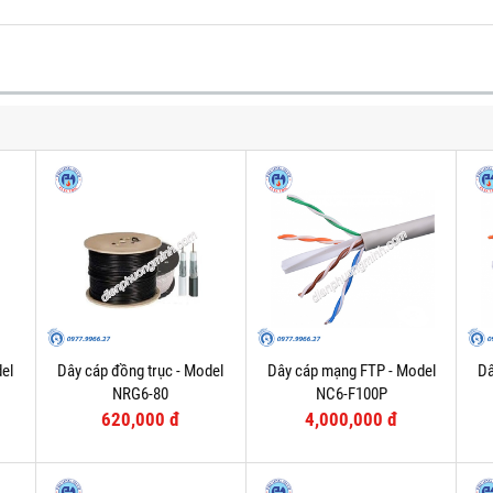
el
Dây cáp đồng trục - Model
Dây cáp mạng FTP - Model
Dâ
NRG6-80
NC6-F100P
620,000 đ
4,000,000 đ