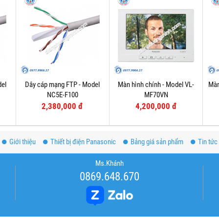
del
Dây cáp mạng FTP - Model
Màn hình chính - Model VL-
Màn
NC5E-F100
MF70VN
2,380,000 đ
4,200,000 đ
Giới thiệu
Thiết bị điện Panasonic
Bảng giá sản phẩm
Tin tức
Ms.Khánh
0869.648.670