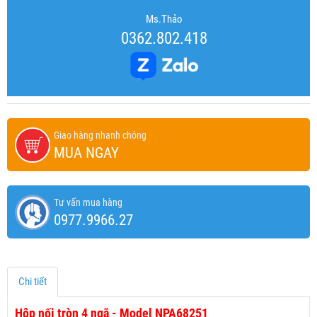
Ms.Thảo
0362.802.418
Giao hàng nhanh chóng
MUA NGAY
Tư vấn mua hàng
0977.9966.27
Chi tiết
Hộp nối tròn 4 ngã - Model NPA68251