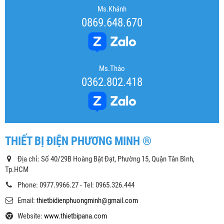
Ms.Khánh
0869.648.670
Ms.Thảo
0362.802.418
THIẾT BỊ ĐIỆN PHƯƠNG MINH ®
Địa chỉ: Số 40/29B Hoàng Bật Đạt, Phường 15, Quận Tân Bình,
Tp.HCM
Phone: 0977.9966.27 - Tel: 0965.326.444
Email:
thietbidienphuongminh@gmail.com
Website:
www.thietbipana.com