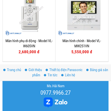
Màn hình phụ di động - Model VL-
Màn hình chính - Model VL-
W605VN
MW251VN
2,680,000 đ
5,550,000 đ
Trang chủ
Giới thiệu
Thiết bị điện Panasonic
Bảng giá sản
phẩm
Tin tức
Liên hệ
Ms.Hải Nam
0977.9966.27