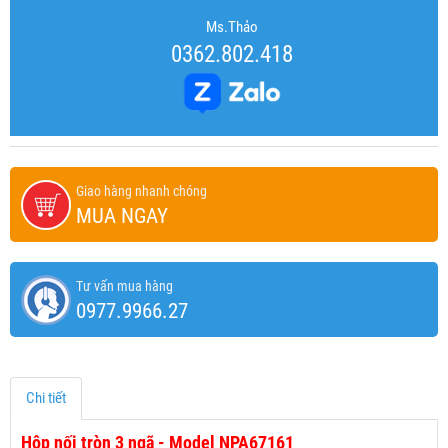
Ms.Thảo
0362.802.418
Giao hàng nhanh chóng
MUA NGAY
Tư vấn mua hàng
0977.9966.27
Chi tiết
Hộp nối tròn 3 ngã - Model NPA67161