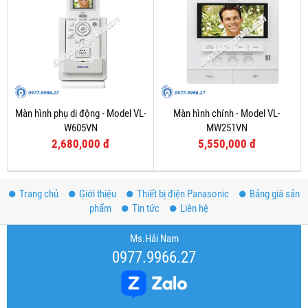
Màn hình phụ di động - Model VL-
Màn hình chính - Model VL-
W605VN
MW251VN
2,680,000 đ
5,550,000 đ
Trang chủ
Giới thiệu
Thiết bị điện Panasonic
Bảng giá sản
phẩm
Tin tức
Liên hệ
Ms.Hải Nam
0977.9966.27