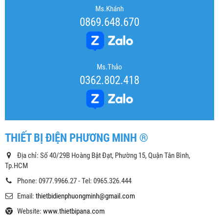
Ms.Khánh
0869.648.670
Ms.Thảo
0362.802.418
THIẾT BỊ ĐIỆN PHƯƠNG MINH ®
Địa chỉ: Số 40/29B Hoàng Bật Đạt, Phường 15, Quận Tân Bình,
Tp.HCM
Phone: 0977.9966.27 - Tel: 0965.326.444
Email:
thietbidienphuongminh@gmail.com
Website:
www.thietbipana.com