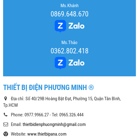
Ms.Khánh
0869.648.670
Ms.Thảo
0362.802.418
THIẾT BỊ ĐIỆN PHƯƠNG MINH ®
Địa chỉ: Số 40/29B Hoàng Bật Đạt, Phường 15, Quận Tân Bình,
Tp.HCM
Phone: 0977.9966.27 - Tel: 0965.326.444
Email:
thietbidienphuongminh@gmail.com
Website:
www.thietbipana.com