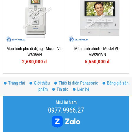
Màn hình phụ di động - Model VL-
Màn hình chính - Model VL-
W605VN
MW251VN
2,680,000 đ
5,550,000 đ
Trang chủ
Giới thiệu
Thiết bị điện Panasonic
Bảng giá sản
phẩm
Tin tức
Liên hệ
Ms.Hải Nam
0977.9966.27