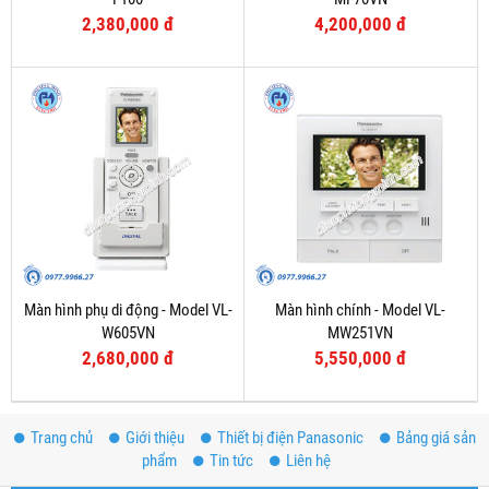
2,380,000 đ
4,200,000 đ
Màn hình phụ di động - Model VL-
Màn hình chính - Model VL-
W605VN
MW251VN
2,680,000 đ
5,550,000 đ
Trang chủ
Giới thiệu
Thiết bị điện Panasonic
Bảng giá sản
phẩm
Tin tức
Liên hệ