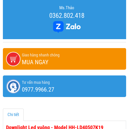
Ms.Thảo
0362.802.418
Giao hàng nhanh chóng
MUA NGAY
Tư vấn mua hàng
0977.9966.27
Chi tiết
Downlight Led vuông - Model HH-LD40507K19