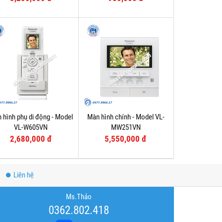
 hình phụ di động - Model
Màn hình chính - Model VL-
VL-W605VN
MW251VN
2,680,000 đ
5,550,000 đ
Liên hệ
Ms.Thảo
0362.802.418