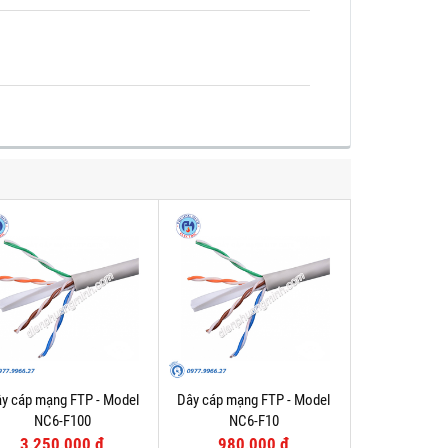
y cáp mạng FTP - Model
Dây cáp mạng FTP - Model
NC6-F100
NC6-F10
3,250,000 đ
980,000 đ