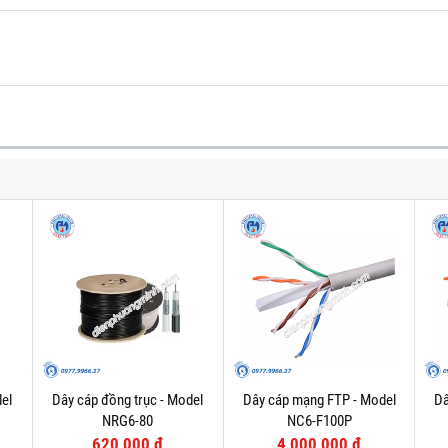
el
Dây cáp đồng trục - Model
Dây cáp mạng FTP - Model
Dâ
NRG6-80
NC6-F100P
620,000 đ
4,000,000 đ