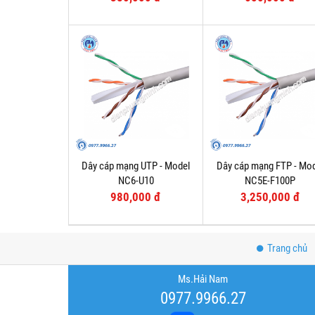
Dây cáp mạng UTP - Model
Dây cáp mạng FTP - Mo
NC6-U10
NC5E-F100P
980,000 đ
3,250,000 đ
Trang chủ
Ms.Hải Nam
0977.9966.27