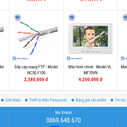
del
Dây cáp mạng FTP - Model
Màn hình chính - Model VL-
Màn
NC5E-F100
MF70VN
2,380,000 đ
4,200,000 đ
Giới thiệu
Thiết bị điện Panasonic
Bảng giá sản phẩm
Tin tức
Ms.Khánh
0869.648.670