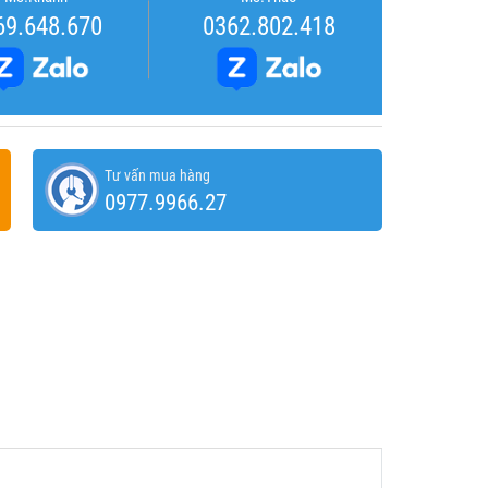
69.648.670
0362.802.418
Tư vấn mua hàng
0977.9966.27