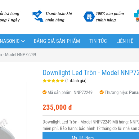
PANASONIC
BẢNG GIÁ SẢN PHẨM
TIN TỨC
LIÊN HỆ
òn - Model NNP72249
Downlight Led Tròn - Model NNP7
(
1 đánh giá
)
Mã sản phẩm:
NNP72249
Thương hiệu:
Pana
235,000 đ
Downlight Led Tròn - Model NNP72249 Mã hàng: NNP7
miễn phí. Bảo hành: bảo hành 12 tháng do lỗi nhà sản 
Ms.Hải Nam