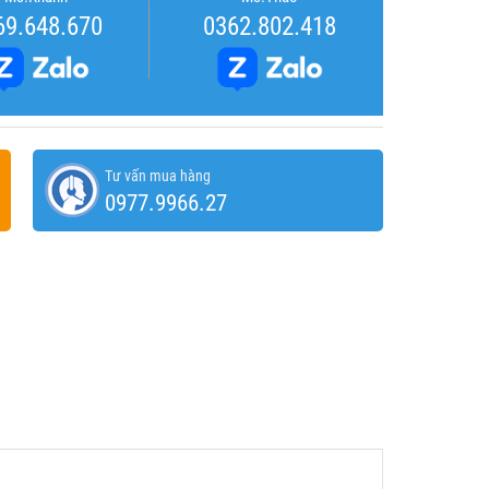
69.648.670
0362.802.418
Tư vấn mua hàng
0977.9966.27