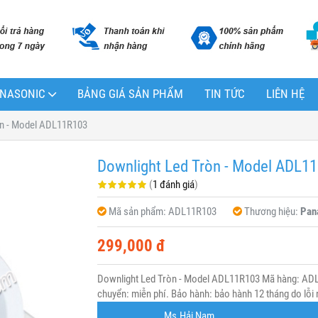
PANASONIC
BẢNG GIÁ SẢN PHẨM
TIN TỨC
LIÊN HỆ
òn - Model ADL11R103
Downlight Led Tròn - Model ADL1
(
1 đánh giá
)
Mã sản phẩm:
ADL11R103
Thương hiệu:
Pan
299,000 đ
Downlight Led Tròn - Model ADL11R103 Mã hàng: ADL
chuyển: miễn phí. Bảo hành: bảo hành 12 tháng do lỗi 
Ms.Hải Nam