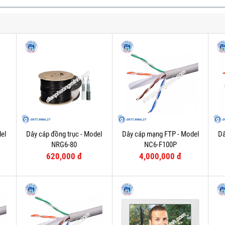
el
Dây cáp đồng trục - Model
Dây cáp mạng FTP - Model
Dâ
NRG6-80
NC6-F100P
620,000 đ
4,000,000 đ