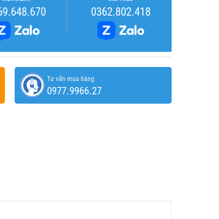
69.648.670
0362.802.418
Tư vấn mua hàng
0977.9966.27