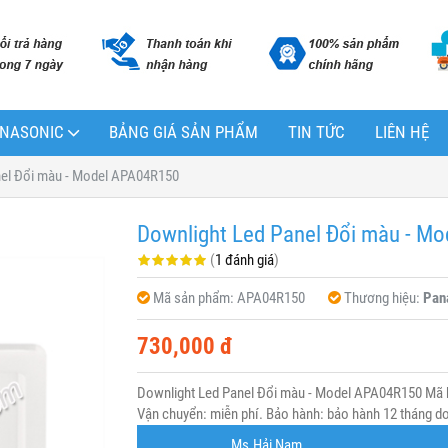
PANASONIC
BẢNG GIÁ SẢN PHẨM
TIN TỨC
LIÊN HỆ
nel Đổi màu - Model APA04R150
Downlight Led Panel Đổi màu - M
(
1 đánh giá
)
Mã sản phẩm:
APA04R150
Thương hiệu:
Pan
730,000 đ
Downlight Led Panel Đổi màu - Model APA04R150 Mã 
Vận chuyển: miễn phí. Bảo hành: bảo hành 12 tháng do 
Ms.Hải Nam