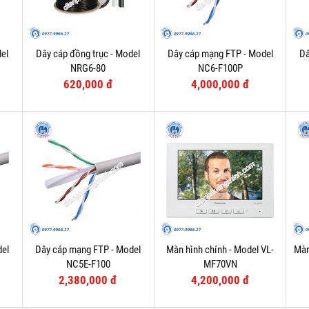
el
Dây cáp đồng trục - Model
Dây cáp mạng FTP - Model
Dâ
NRG6-80
NC6-F100P
620,000 đ
4,000,000 đ
del
Dây cáp mạng FTP - Model
Màn hình chính - Model VL-
Màn
NC5E-F100
MF70VN
2,380,000 đ
4,200,000 đ