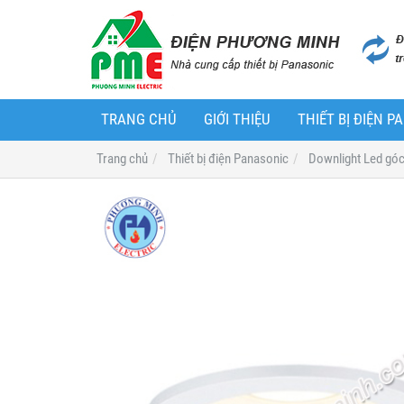
TRANG CHỦ
GIỚI THIỆU
THIẾT BỊ ĐIỆN 
Trang chủ
Thiết bị điện Panasonic
Downlight Led gó