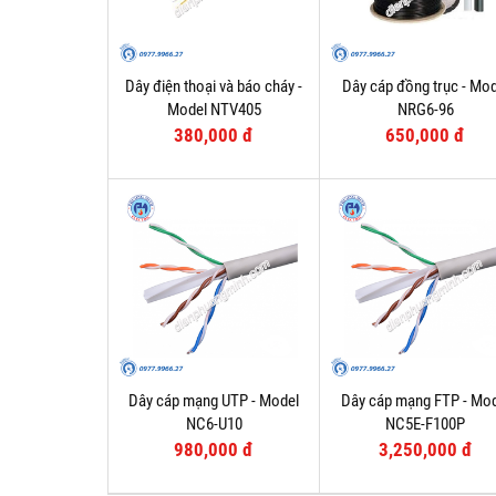
Dây điện thoại và báo cháy -
Dây cáp đồng trục - Mod
Model NTV405
NRG6-96
380,000 đ
650,000 đ
Dây cáp mạng UTP - Model
Dây cáp mạng FTP - Mo
NC6-U10
NC5E-F100P
980,000 đ
3,250,000 đ