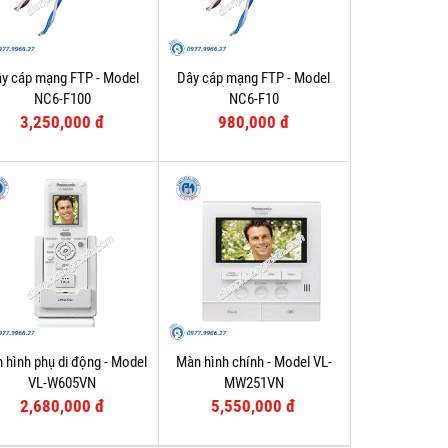
y cáp mạng FTP - Model
Dây cáp mạng FTP - Model
NC6-F100
NC6-F10
3,250,000 đ
980,000 đ
 hình phụ di động - Model
Màn hình chính - Model VL-
VL-W605VN
MW251VN
2,680,000 đ
5,550,000 đ