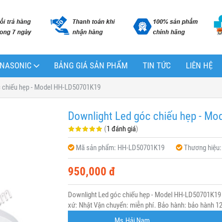
PANASONIC
BẢNG GIÁ SẢN PHẨM
TIN TỨC
LIÊN HỆ
c chiếu hẹp - Model HH-LD50701K19
Downlight Led góc chiếu hẹp - M
(
1 đánh giá
)
Mã sản phẩm:
HH-LD50701K19
Thương hiệu
950,000 đ
Downlight Led góc chiếu hẹp - Model HH-LD50701K19
xứ: Nhật Vận chuyển: miễn phí. Bảo hành: bảo hành 12 
Ms.Hải Nam