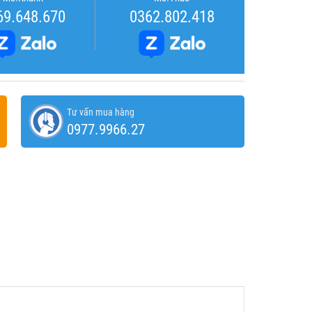
69.648.670
0362.802.418
Tư vấn mua hàng
0977.9966.27