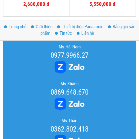
2,680,000 đ
5,550,000 đ
Trang chủ
Giới thiệu
Thiết bị điện Panasonic
Bảng giá sản
phẩm
Tin tức
Liên hệ
Ms.Hải Nam
0977.9966.27
Ms.Khánh
0869.648.670
Ms.Thảo
0362.802.418