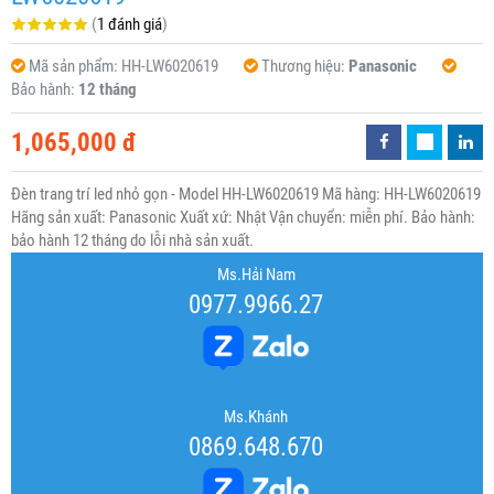
(
1 đánh giá
)
Mã sản phẩm:
HH-LW6020619
Thương hiệu:
Panasonic
Bảo hành:
12 tháng
1,065,000 đ
Đèn trang trí led nhỏ gọn - Model HH-LW6020619 Mã hàng: HH-LW6020619
Hãng sản xuất: Panasonic Xuất xứ: Nhật Vận chuyển: miễn phí. Bảo hành:
bảo hành 12 tháng do lỗi nhà sản xuất.
Ms.Hải Nam
0977.9966.27
Ms.Khánh
0869.648.670