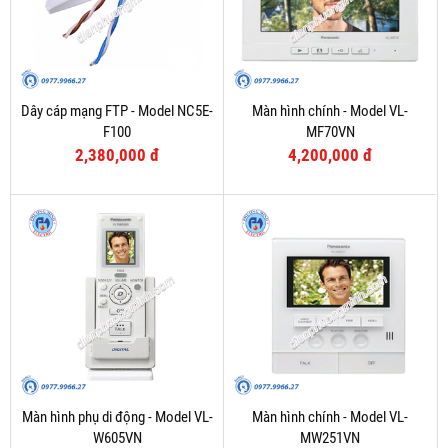
Dây cáp mạng FTP - Model NC5E-
Màn hình chính - Model VL-
F100
MF70VN
2,380,000 đ
4,200,000 đ
Màn hình phụ di động - Model VL-
Màn hình chính - Model VL-
W605VN
MW251VN