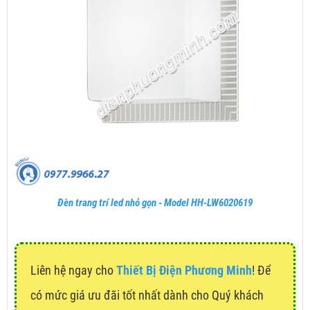
Đèn trang trí led nhỏ gọn - Model HH-LW6020619
Liên hệ ngay cho
Thiết Bị Điện Phương Minh
! Để
có mức giá ưu đãi tốt nhất dành cho Quý khách