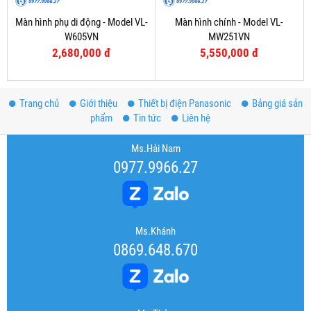
Màn hình phụ di động - Model VL-
Màn hình chính - Model VL-
W605VN
MW251VN
2,680,000 đ
5,550,000 đ
Trang chủ
Giới thiệu
Thiết bị điện Panasonic
Bảng giá sản
phẩm
Tin tức
Liên hệ
Ms.Hải Nam
0977.9966.27
Ms.Khánh
0869.648.670