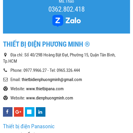
Ms.Thảo
0362.802.418
THIẾT BỊ ĐIỆN PHƯƠNG MINH ®
Địa chỉ: Số 40/29B Hoàng Bật Đạt, Phường 15, Quận Tân Bình,
Tp.HCM
Phone: 0977.9966.27 - Tel: 0965.326.444
Email:
thietbidienphuongminh@gmail.com
Website:
www.thietbipana.com
Website:
www.dienphuongminh.com
Thiết bị điện Panasonic