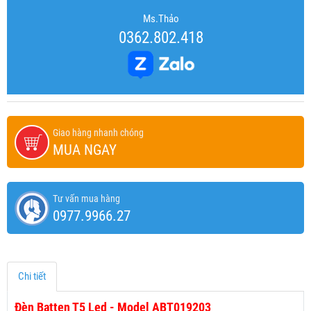
Ms.Thảo
0362.802.418
Giao hàng nhanh chóng
MUA NGAY
Tư vấn mua hàng
0977.9966.27
Chi tiết
Đèn Batten T5 Led - Model ABT019203