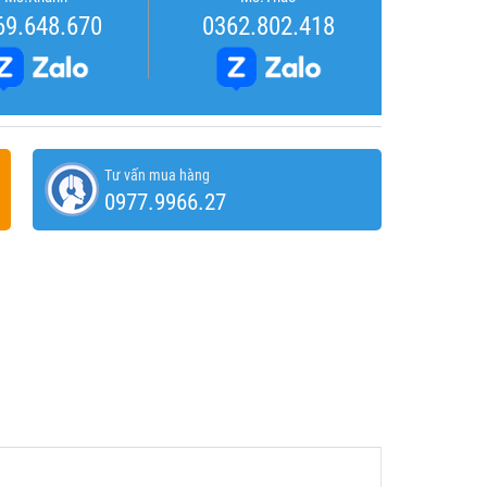
69.648.670
0362.802.418
Tư vấn mua hàng
0977.9966.27