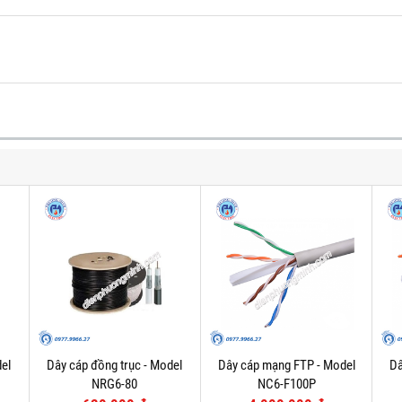
el
Dây cáp đồng trục - Model
Dây cáp mạng FTP - Model
Dâ
NRG6-80
NC6-F100P