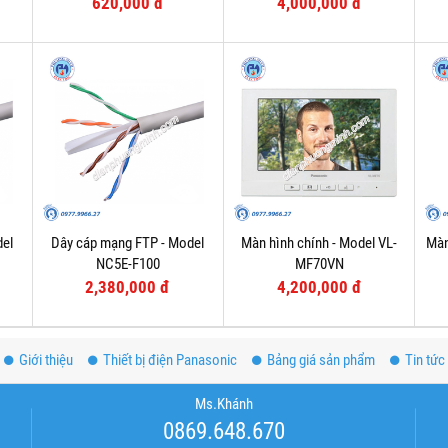
620,000 đ
4,000,000 đ
del
Dây cáp mạng FTP - Model
Màn hình chính - Model VL-
Màn
NC5E-F100
MF70VN
2,380,000 đ
4,200,000 đ
Giới thiệu
Thiết bị điện Panasonic
Bảng giá sản phẩm
Tin tức
Ms.Khánh
0869.648.670