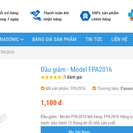
PANASONIC
BẢNG GIÁ SẢN PHẨM
TIN TỨC
LIÊN HỆ
 FPA2016
Đầu giảm - Model FPA2016
(
1 đánh giá
)
Mã sản phẩm:
FPA2016
Thương hiệu:
Panaso
1,100 đ
Đầu giảm - Model FPA2016 Mã hàng: FPA2016 Hãng sản
hành: bảo hành 12 tháng do lỗi nhà sản xuất.
Ms.Hải Nam