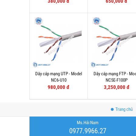
380,000 đ
650,000 đ
Dây cáp mạng UTP - Model
Dây cáp mạng FTP - Mo
NC6-U10
NC5E-F100P
980,000 đ
3,250,000 đ
Trang chủ
Ms.Hải Nam
0977.9966.27