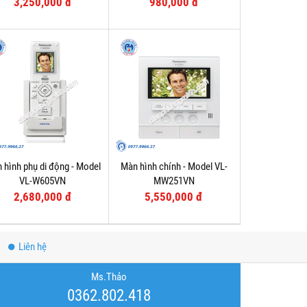
3,250,000 đ
980,000 đ
 hình phụ di động - Model
Màn hình chính - Model VL-
VL-W605VN
MW251VN
2,680,000 đ
5,550,000 đ
Liên hệ
Ms.Thảo
0362.802.418